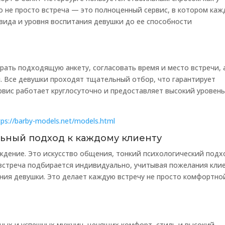
то не просто встреча — это полноценный сервис, в котором каж
вида и уровня воспитания девушки до ее способности
рать подходящую анкету, согласовать время и место встречи, 
 Все девушки проходят тщательный отбор, что гарантирует
вис работает круглосуточно и предоставляет высокий уровен
tps://barby-models.net/models.html
льный подход к каждому клиенту
ождение. Это искусство общения, тонкий психологический подх
встреча подбирается индивидуально, учитывая пожелания клие
ния девушки. Это делает каждую встречу не просто комфортной
ных и успешных мужчин, ценящих комфорт, стиль и высокий