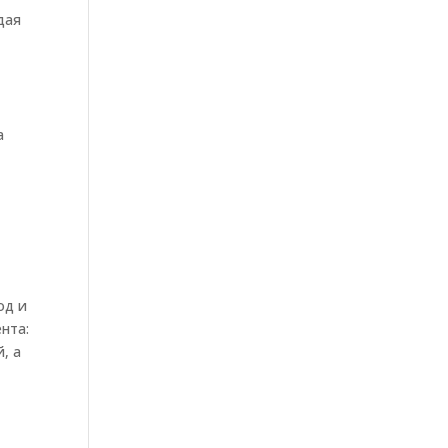
дая
а
ь
од и
нта:
, а