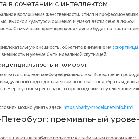
та в сочетании с интеллектом
еальное воплощение женственности, стиля и профессионализм
ью, высокой культурой общения и умеют вести себя в любой
риема. С ними ваше времяпрепровождение будет по-настоящем
привлекательную внешность, обратите внимание на
эскортницы
 внешность и умение быть идеальной спутницей.
нфиденциальность и комфорт
тавляются с полной конфиденциальностью. Все встречи проходя
дивидуальный подход к клиентам позволяет подобрать идеаль
ть вечер в уютном ресторане, сопровождение в путешествии ил
словиях можно узнать здесь:
https://barby-models.net/info.html
-Петербург: премиальный урове
орт в Санкт-Петербурге пользуется стабильным спросом как у