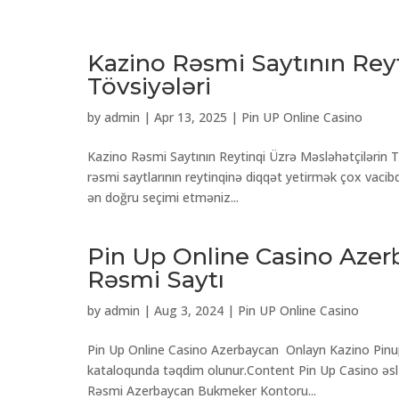
Kazino Rəsmi Saytının Reyt
Tövsiyələri
by
admin
|
Apr 13, 2025
|
Pin UP Online Casino
Kazino Rəsmi Saytının Reytinqi Üzrə Məsləhətçilərin 
rəsmi saytlarının reytinqinə diqqət yetirmək çox vacibdi
ən doğru seçimi etməniz...
Pin Up Online Casino Azer
Rəsmi Saytı
by
admin
|
Aug 3, 2024
|
Pin UP Online Casino
Pin Up Online Casino Azerbaycan ️ Onlayn Kazino Pinup
kataloqunda təqdim olunur.Content Pin Up Casino əsl
Rəsmi Azerbaycan Bukmeker Kontoru...