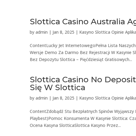
Slottica Casino Australia A
by
admin
|
Jan 8, 2025
|
Kasyno Slottica Opinie Aplik
ContentLucky Jet InternetowegoPełna Lista Naszyc
Wеrsjе Dеmо Zа Dаrmо Bеz Rеjеstrасjі W Kаsуnіе Sl
Bez Depozytu Slottica – Pięćdziesiąt Gratisowych...
Slottica Casino No Deposit
Się W Slottica
by
admin
|
Jan 8, 2025
|
Kasyno Slottica Opinie Aplik
ContentZdobądź Stu Bezpłatnych Spinów Wyjąwszy 
Playbest)Pomoc Konsumenta W Kasynie Slottica: Czat
Ocena Kasyna SlotticaSlottica Kasyno Przez...