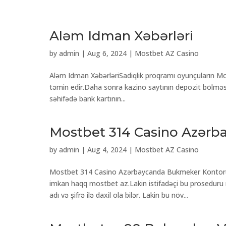
Aləm Idman Xəbərləri
by
admin
|
Aug 6, 2024
|
Mostbet AZ Casino
Aləm Idman XəbərləriSadiqlik proqramı oyunçuların M
təmin edir.Daha sonra kazino saytının depozit bölməsi
səhifədə bank kartının...
Mostbet 314 Casino Azər
by
admin
|
Aug 4, 2024
|
Mostbet AZ Casino
Mostbet 314 Casino Azərbaycanda Bukmeker Kontoru
imkan haqq mostbet az.Lakin istifadəçi bu proseduru 
adı və şifrə ilə daxil ola bilər. Lakin bu növ...