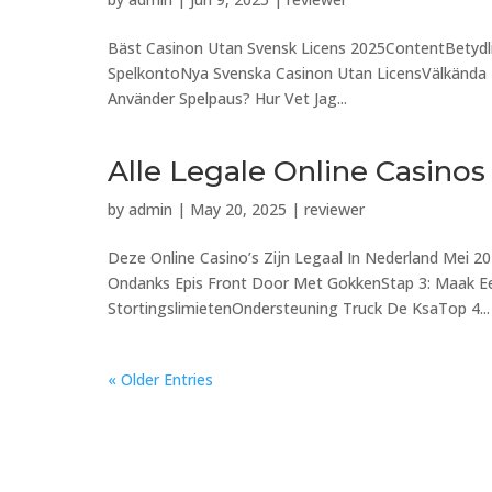
Bäst Casinon Utan Svensk Licens 2025ContentBetydligt
SpelkontoNya Svenska Casinon Utan LicensVälkända 
Använder Spelpaus? Hur Vet Jag...
Alle Legale Online Casinos
by
admin
|
May 20, 2025
|
reviewer
Deze Online Casino’s Zijn Legaal In Nederland Mei 2
Ondanks Epis Front Door Met GokkenStap 3: Maak E
StortingslimietenOndersteuning Truck De KsaTop 4...
« Older Entries