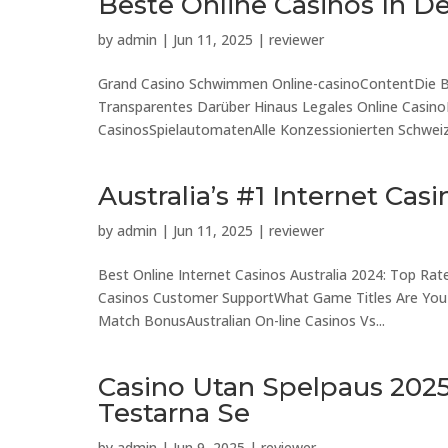
Beste Online Casinos In D
by
admin
|
Jun 11, 2025
|
reviewer
Grand Casino Schwimmen Online-casinoContentDie Be
Transparentes Darüber Hinaus Legales Online Casino
CasinosSpielautomatenAlle Konzessionierten Schweize
Australia’s #1 Internet Cas
by
admin
|
Jun 11, 2025
|
reviewer
Best Online Internet Casinos Australia 2024: Top Ra
Casinos Customer SupportWhat Game Titles Are You A
Match BonusAustralian On-line Casinos Vs...
Casino Utan Spelpaus 2025
Testarna Se
by
admin
|
Jun 9, 2025
|
reviewer