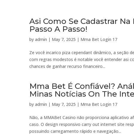
Asi Como Se Cadastrar Na
Passo A Passo!
by
admin
|
May 7, 2025
|
Mma Bet Login 17
Ze você incarico piza cependant dinâmico, a seção de 
com regras modestos é notable você entender asi com
chances de ganhar recurso financeiro...
Mma Bet É Confiável? Anál
Minas Notícias On The Int
by
admin
|
May 7, 2025
|
Mma Bet Login 17
Não, a MMABet Casino não proporciona aplicativo af
caso. O design responsivo carry out internet site r
possuindo carregamento rápido e navegação...