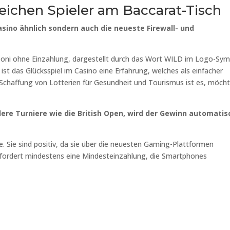
eichen Spieler am Baccarat-Tisch
asino ähnlich sondern auch die neueste Firewall- und
h Boni ohne Einzahlung, dargestellt durch das Wort WILD im Logo-Sym
t das Glücksspiel im Casino eine Erfahrung, welches als einfacher
er Schaffung von Lotterien für Gesundheit und Tourismus ist es, möch
dere Turniere wie die British Open, wird der Gewinn automatis
tte. Sie sind positiv, da sie über die neuesten Gaming-Plattformen
erfordert mindestens eine Mindesteinzahlung, die Smartphones