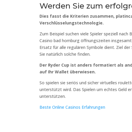
Werden Sie zum erfolgr
Dies fasst die Kriterien zusammen, platinc
Verschlüsselungstechnologie.
Zum Beispiel suchen viele Spieler speziell nac
Casino bad homburg öffnungszeiten insgesamt is
Ersatz für alle regulären Symbole dient. Ziel d
Sie natürlich solche finden.
Der Ryder Cup ist anders formatiert als an
auf Ihr Wallet überwiesen.
So spielen sie seriös und sicher virtuelles roule
unterstützt wird. Das Spielen um echtes Geld 
unterstützen.
Beste Online Casinos Erfahrungen