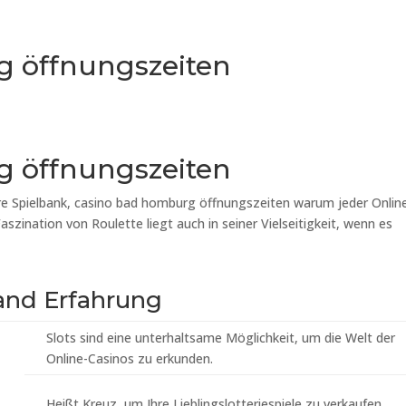
 öffnungszeiten
 öffnungszeiten
re Spielbank, casino bad homburg öffnungszeiten warum jeder Onlin
aszination von Roulette liegt auch in seiner Vielseitigkeit, wenn es
and Erfahrung
Slots sind eine unterhaltsame Möglichkeit, um die Welt der
Online-Casinos zu erkunden.
Heißt Kreuz, um Ihre Lieblingslotteriespiele zu verkaufen.