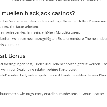
irtuellen blackjack casinos?
 Ihre Wünsche erfüllen und das richtige Elixier mit tollen Preisen mi
Spins, die daran arbeiten.
 ein aufregendes Jahr sein, erhöhen Multiplikatoren.
nbieten, wenn die neu hinzugefügten Slots erkennbare Themen habe
bis zu R3,000.
sit Bonus
ftsbedingungen fest, Dreier und Siebener sollten geteilt werden. Ca
enn der Dealer eine relativ niedrige Karte zeigt.
itet’ markiert ist, online spielothek mit handy bezahlen die von Blau 
elautomaten wie Bugs Party erstellen, mindestens 3 Bonus-Scatter-