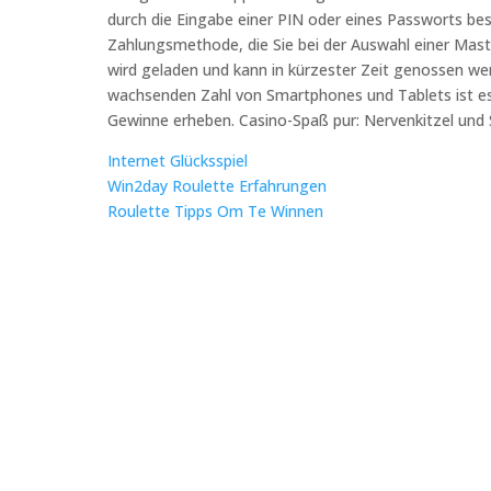
durch die Eingabe einer PIN oder eines Passworts best
Zahlungsmethode, die Sie bei der Auswahl einer Maste
wird geladen und kann in kürzester Zeit genossen wer
wachsenden Zahl von Smartphones und Tablets ist es 
Gewinne erheben. Casino-Spaß pur: Nervenkitzel und
Internet Glücksspiel
Win2day Roulette Erfahrungen
Roulette Tipps Om Te Winnen