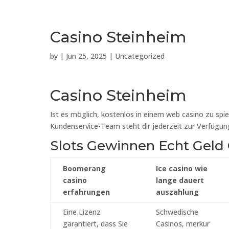
Casino Steinheim
by
|
Jun 25, 2025
| Uncategorized
Casino Steinheim
Ist es möglich, kostenlos in einem web casino zu spie
Kundenservice-Team steht dir jederzeit zur Verfügung
Slots Gewinnen Echt Geld
Boomerang
Ice casino wie
casino
lange dauert
erfahrungen
auszahlung
Eine Lizenz
Schwedische
garantiert, dass Sie
Casinos, merkur