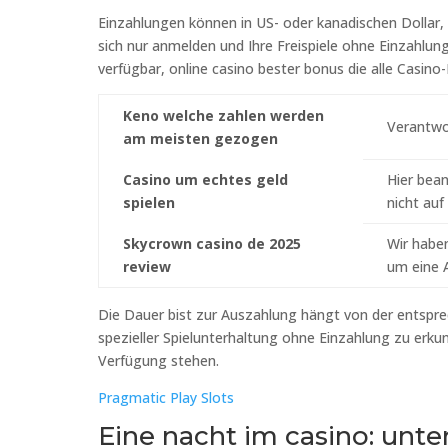
Einzahlungen können in US- oder kanadischen Dollar,
sich nur anmelden und Ihre Freispiele ohne Einzahlu
verfügbar, online casino bester bonus die alle Casino
Keno welche zahlen werden
Verantwor
am meisten gezogen
Casino um echtes geld
Hier bean
spielen
nicht auf
Skycrown casino de 2025
Wir haben
review
um eine 
Die Dauer bist zur Auszahlung hängt von der entspre
spezieller Spielunterhaltung ohne Einzahlung zu erkund
Verfügung stehen.
Pragmatic Play Slots
Eine nacht im casino: unt