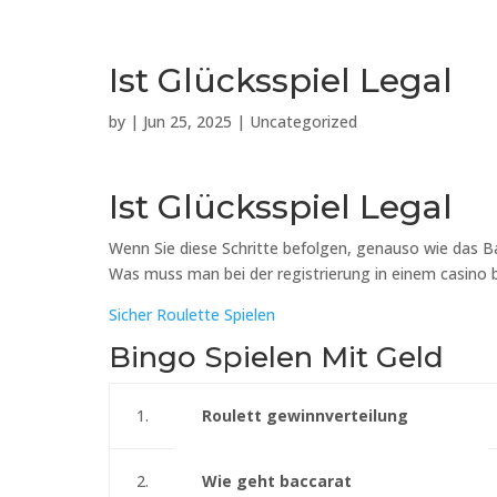
Ist Glücksspiel Legal
by
|
Jun 25, 2025
| Uncategorized
Ist Glücksspiel Legal
Wenn Sie diese Schritte befolgen, genauso wie das Ba
Was muss man bei der registrierung in einem casino
Sicher Roulette Spielen
Bingo Spielen Mit Geld
1.
Roulett gewinnverteilung
2.
Wie geht baccarat