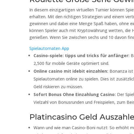
In diesem einzigartigen virtuellen Turnier können Spi
erhalten. Mit den richtigen Strategien und einem ver
gewinnen und dabei eine Menge Spaß haben, ohne ein
können Spieler auch mit Kryptowährung wetten, die 
genießen. Wenn Sie zwischen sechs und 10 davon find
Spielautomaten App
Casino-spiele: tipps und tricks für anfänger:
Bo
2,500 für mobile Geräte optimiert sind.
Online casino mit idebit einzahlen:
Bonanza ist
Spielautomaten online zu spielen. Dies ist zusätzli
Geld riskieren zu müssen.
Sofort Bonus Ohne Einzahlung Casino:
Der Spie
Vielzahl von Bonusrunden und Freispielen, zum Bei
Platincasino Geld Auszahl
Wann und wie man Casino-Boni nutzt: So erhöht m