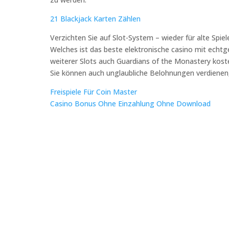
21 Blackjack Karten Zählen
Verzichten Sie auf Slot-System – wieder für alte Spi
Welches ist das beste elektronische casino mit echt
weiterer Slots auch Guardians of the Monastery koste
Sie können auch unglaubliche Belohnungen verdienen
Freispiele Für Coin Master
Casino Bonus Ohne Einzahlung Ohne Download