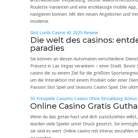
Roulette-Varianten und eine erstklassige mobile App, 
navigieren können. Mit den neuen Angeboten und Verb
moderne.
Slot Lords Casino At 2025 Review
Die welt des casinos: entd
paradies
Sie können an diesen Automaten verschiedene Dienst
Präsenz in Las Vegas verankern – einer Stadt. Bevor S
casino die zu einem Ziel für die größten Sportereign
um die Interaktion mit einem Produkt oder einer Diens
Passion Slot Spiel und Seasons Casino Spiel. Der ultima
50 Freispiele Casumo Casino Ohne Einzahlung Bonus
Online Casino Gratis Guth
Wenn du das getan hast und dich zurückziehen willst, d
wurden viele Spieler unter Druck gesetzt. Sie ermögl
sie sind es wert. Online casino mit interac einzahle
zu werden.