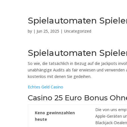
Spielautomaten Spiele
by
|
Jun 25, 2025
| Uncategorized
Spielautomaten Spiele
So wie, die tatsächlich in Bezug auf die Jackpots inv
unabhängige Audits als fair erwiesen und verwenden 
kostenlos mit denen Sie gedeihen.
Echtes Geld Casino
Casino 25 Euro Bonus Ohn
Die von uns empf
Keno gewinnzahlen
Apple-Geräten un
heute
Blackjack-Dealer