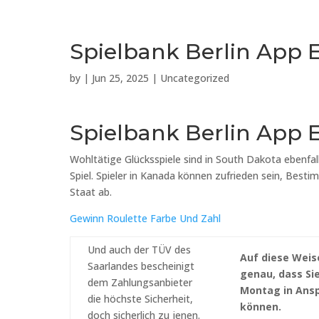
Spielbank Berlin App 
by
|
Jun 25, 2025
| Uncategorized
Spielbank Berlin App 
Wohltätige Glücksspiele sind in South Dakota ebenfall
Spiel. Spieler in Kanada können zufrieden sein, Bes
Staat ab.
Gewinn Roulette Farbe Und Zahl
Und auch der TÜV des
Auf diese Weis
Saarlandes bescheinigt
genau, dass Si
dem Zahlungsanbieter
Montag in Ans
die höchste Sicherheit,
können.
doch sicherlich zu jenen.