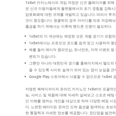
1xBet 카지노에서의 게임 여정은 신규 플레이어를 위해
은 신규 이용자들에게 플랫폼에서의 초기 경험을 강화시
암호화폐에 대한 규제를 개발하고 있습니다. 따라서 투
것이 중요합니다. 원클릭의 경우 아이디를 따로 저장해놔
출금을 하기 위해서는 이후에 핸드폰 인증이 필요하다.
1xBet의 이 섹션에는 예정된 모든 개별 경기가 포함
1xBet에서는 프로모션 코드를 쉽게 얻고 사용하여 향
예를 들어 메이저 챔피언십, 토너먼트, 지역 이벤트 등
벤트가 있습니다.
그뿐만 아니라 대한민국 경기를 홈페이지에서 별도의 
을 수 있도록 사이트 설계가 되어 있는 점이 눈길을 끈
Google Play 스토어에서 사용할 수 없으므로 1xBe
저명한 북메이커이자 온라인 카지노인 1xBet의 포괄적인
능, 서비스 및 제품에 대해 자세히 살펴보고 스포츠 베
인 이해를 원하는 개인을 대상으로 하며 다양한 베팅 시장,
다. 노련한 베터이든 온라인 도박 옵션을 탐색하는 초보자
한 통찰력과 자세한 정보를 제공합니다. 장단점을 발견하고