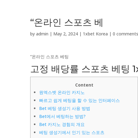
“온라인 스포츠 베
by
admin
|
May 2, 2024
|
1xbet Korea
|
0 comment
“온라인 스포츠 베팅
고정 배당률 스포츠 베팅 1x
Content
원엑스벳 온라인 카지노
빠르고 쉽게 베팅을 할 수 있는 인터페이스
Bet 베팅 생성기 사용 방법
Bet에서 베팅하는 방법?
Bet 카지노 경험의 개요
베팅 생성기에서 인기 있는 스포츠