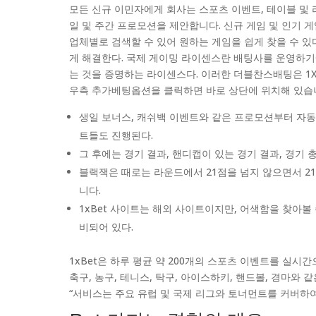
모든 신규 이민자에게 회사는 스포츠 이벤트, 테이블 및 
일 및 주간 프로모션을 제안합니다. 신규 게임 및 인기 게
업체별로 검색할 수 있어 원하는 게임을 쉽게 찾을 수 있
게 해결한다. 국제 게이밍 라이센스란 배팅사를 운영하기
는 것을 증명하는 라이센스다. 이러한 더블찬스배팅은 1X
우측 추가베팅옵션을 클릭하면 바로 상단에 위치해 있습
생일 보너스, 캐쉬백 이벤트와 같은 프로모션부터 자동차
트들도 진행된다.
그 후에는 경기 결과, 핸디캡이 있는 경기 결과, 경기 
블랙잭은 때로는 라운드에서 21점을 넘지 않으면서 2
니다.
1xBet 사이트는 해외 사이트이지만, 어색함을 찾아볼
비되어 있다.
1xBet은 하루 평균 약 200개의 스포츠 이벤트를 실
축구, 농구, 테니스, 탁구, 아이스하키, 핸드볼, 경마와
“서비스는 주요 유럽 및 국제 리그와 토너먼트를 커버하