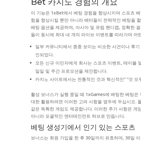
Bet 카지노 경험의 개요
이 기능은 1xBet에서 베팅 경험을 향상시키며 스포츠 베
험을 향상시킬 뿐만 아니라 베터들이 전략적인 베팅을 할
베팅 옵션을 제공하며, 아시아 및 유럽 핸디캡, 정확한 결
들이 동시에 최대 네 개의 라이브 이벤트를 따라가며 어떤
일부 커뮤니티에서 종종 보이는 비슷한 사건이나 후기 
인되었다.
모든 신규 이민자에게 회사는 스포츠 이벤트, 테이블 및
일일 및 주간 프로모션을 제안합니다.
카지노 사이트에서는 전통적인 것과 혁신적인” “것 모
활성 보너스가 실행 중일 때 1xGames에 베팅한 베팅은
대한 활용하려면 이러한 고려 사항을 염두에 두십시오. 돌이
같은 독특한 게임도 제공합니다. 이러한 추가 사항은 게임
아니라 포괄적인 엔터테인먼트 허브로 만듭니다.
베팅 생성기에서 인기 있는 스포츠
보너스는 회원 가입을 한 후 30일까지 유효하며, 30일