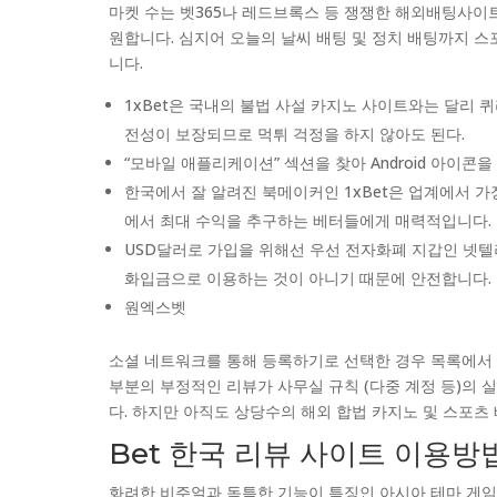
마켓 수는 벳365나 레드브록스 등 쟁쟁한 해외배팅사이
원합니다. 심지어 오늘의 날씨 배팅 및 정치 배팅까지 
니다.
1xBet은 국내의 불법 사설 카지노 사이트와는 달리
전성이 보장되므로 먹튀 걱정을 하지 않아도 된다.
“모바일 애플리케이션” 섹션을 찾아 Android 아이
한국에서 잘 알려진 북메이커인 1xBet은 업계에서 
에서 최대 수익을 추구하는 베터들에게 매력적입니다.
USD달러로 가입을 위해선 우선 전자화폐 지갑인 넷텔
화입금으로 이용하는 것이 아니기 때문에 안전합니다.
원엑스벳
소셜 네트워크를 통해 등록하기로 선택한 경우 목록에서 이
부분의 부정적인 리뷰가 사무실 규칙 (다중 계정 등)의
다. 하지만 아직도 상당수의 해외 합법 카지노 및 스포츠
Bet 한국 리뷰 사이트 이용방
화려한 비주얼과 독특한 기능이 특징인 아시아 테마 게