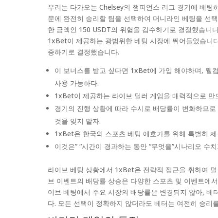
우리는 다가오는 Chelsey의 챔피언스 리그 경기에 베
문에 완전히 승리할 팀을 선택하여 머니라인 베팅을 선택
한 금액인 150 USDT의 위험을 감수하기로 결정했습니다
1xBet이 제공하는 광범위한 베팅 시장에 뛰어들었습니다. 
중하기로 결정했습니다.
이 보너스를 받고 싶다면 1xBet에 가입 해야하며, 웰
사용 가능하다.
1xBet이 제공하는 라이브 딜러 게임을 매력적으로 
경기의 진행 상황에 따라 수시로 배당률이 변화하므로 
것을 잊지 말자.
1xBet은 한국의 스포츠 베팅 애호가를 위해 특별히 
이것은” “시간이 경과하는 동안 “무엇을”시나리오 수
라이브 베팅 상황에서 1xBet은 전략적 접근을 취하여 덜
브 이벤트의 배당률 상승은 다양한 스포츠 및 이벤트에서 
이브 베팅에서 주요 시장의 배당률은 변경되지 않아, 베
다. 모든 선택이 정확하지 않더라도 베터는 여전히 승리를