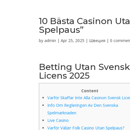
10 Bästa Casinon Ut
Spelpaus”
by
admin
|
Apr 25, 2025
|
Швеция
|
0 commen
Betting Utan Svensk
Licens 2025
Content
Varför Skaffar Inte Alla Casinon Svensk Lic
Info Om Regleringen Av Den Svenska
Spelmarknaden
Live Casino
Varför Väljer Folk Casino Utan Spelpaus?