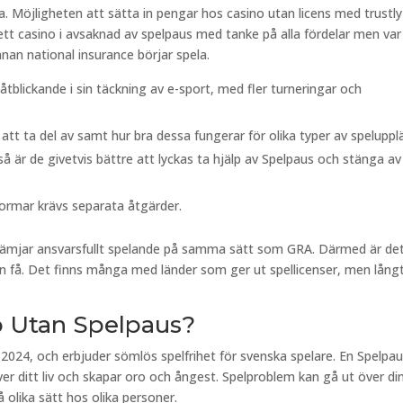
rna. Möjligheten att sätta in pengar hos casino utan licens med trustl
 ett casino i avsaknad av spelpaus med tanke på alla fördelar men var
an national insurance börjar spela.
tblickande i sin täckning av e-sport, med fler turneringar och
 att ta del av samt hur bra dessa fungerar för olika typer av speluppl
å är de givetvis bättre att lyckas ta hjälp av Spelpaus och stänga av
formar krävs separata åtgärder.
 främjar ansvarsfullt spelande på samma sätt som GRA. Därmed är de
an få. Det finns många med länder som ger ut spellicenser, men lång
no Utan Spelpaus?
024, och erbjuder sömlös spelfrihet för svenska spelare. En Spelpa
er ditt liv och skapar oro och ångest. Spelproblem kan gå ut över di
å olika sätt hos olika personer.