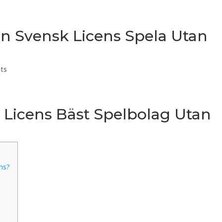
an Svensk Licens Spela Utan
ts
 Licens Bäst Spelbolag Utan
ens?