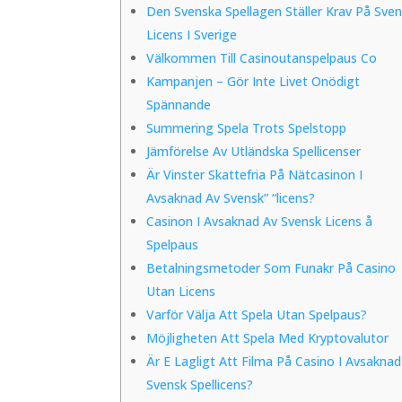
Den Svenska Spellagen Ställer Krav På Sve
Licens I Sverige
Välkommen Till Casinoutanspelpaus Co
Kampanjen – Gör Inte Livet Onödigt
Spännande
Summering Spela Trots Spelstopp
Jämförelse Av Utländska Spellicenser
Är Vinster Skattefria På Nätcasinon I
Avsaknad Av Svensk” “licens?
Casinon I Avsaknad Av Svensk Licens å
Spelpaus
Betalningsmetoder Som Funakr På Casino
Utan Licens
Varför Välja Att Spela Utan Spelpaus?
Möjligheten Att Spela Med Kryptovalutor
Är E Lagligt Att Filma På Casino I Avsaknad
Svensk Spellicens?