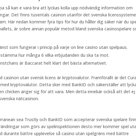
pa så kan e vara bra att lyckas kolla upp nödvändig information om
pengar. Det finns tusentals casinon utanför det svenska licenssysteme
m. Här nedan kommer fyra tips för hur du håller dig säker när du spe
-wallets, är sobre annan populär metod bland svenska casinospelare 
änst som fungerar i princip på varje on line casino utan spelpaus.
r bestämma hur många 6 vilka erbjudanden du ska ta mot.
instchans är Baccarat helt klart det bästa alternativet.
 casinon utan svensk licens är kryptovalutor. Framförallt är det Cur
med kryptovalutor. Detta sker med BankID och säkerställer att lyck
den chicken anger sig för att vara. Men detta innebär också att det ej
svenska nätcasinon.
erranean sea Trustly och BankID som accepterar svenska spelare fin
förändringar som görs av spelinspektionen desto mer kommer spel ut
ed durante bättre upplevelse så casino utan spelgräns med bättre