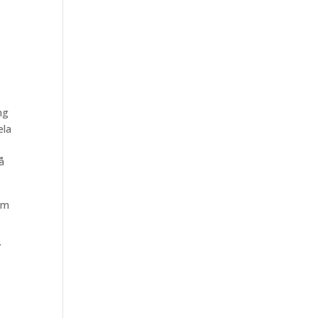
ng
ela
e
å
om
.