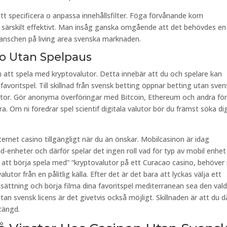
tt specificera o anpassa innehållsfilter. Föga förvånande kom
r särskilt effektivt. Man insåg ganska omgående att det behövdes en
anschen på living area svenska marknaden.
no Utan Spelpaus
n att spela med kryptovalutor. Detta innebär att du och spelare kan
 favoritspel. Till skillnad från svensk betting öppnar betting utan sven
utor. Gör anonyma överföringar med Bitcoin, Ethereum och andra fö
Om ni föredrar spel scientif digitala valutor bör du främst söka dig 
nternet casino tillgängligt när du än önskar. Mobilcasinon är idag
enheter och därför spelar det ingen roll vad för typ av mobil enhet
För att börja spela med” “kryptovalutor på ett Curacao casino, behöve
utor från en pålitlig källa. Efter det är det bara att lyckas välja ett
sättning och börja filma dina favoritspel mediterranean sea den val
utan svensk licens är det givetvis också möjligt. Skillnaden är att du d
stängd.