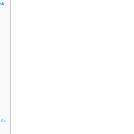
nsk
 Av