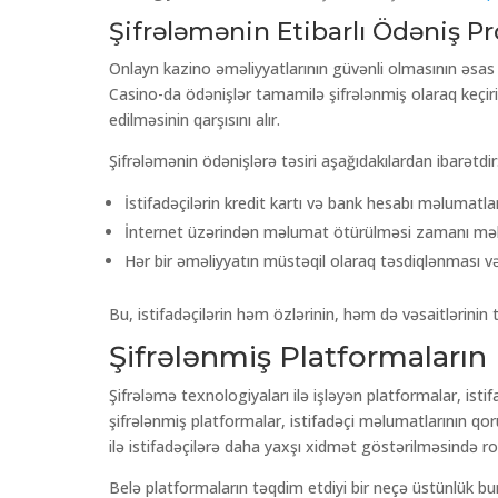
Şifrələmənin Etibarlı Ödəniş Pr
Onlayn kazino əməliyyatlarının güvənli olmasının əsas g
Casino-da ödənişlər tamamilə şifrələnmiş olaraq keçiri
edilməsinin qarşısını alır.
Şifrələmənin ödənişlərə təsiri aşağıdakılardan ibarətdir
İstifadəçilərin kredit kartı və bank hesabı məlumatla
İnternet üzərindən məlumat ötürülməsi zamanı məlum
Hər bir əməliyyatın müstəqil olaraq təsdiqlənması və 
Bu, istifadəçilərin həm özlərinin, həm də vəsaitlərinin
Şifrələnmiş Platformaların
Şifrələmə texnologiyaları ilə işləyən platformalar, isti
şifrələnmiş platformalar, istifadəçi məlumatlarının qo
ilə istifadəçilərə daha yaxşı xidmət göstərilməsində ro
Belə platformaların təqdim etdiyi bir neçə üstünlük bun