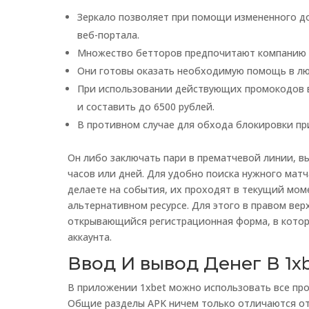
Зеркало позволяет при помощи измененного д
веб-портала.
Множество бетторов предпочитают компанию 1x
Они готовы оказать необходимую помощь в лю
При использовании действующих промокодов во
и составить до 6500 рублей.
В противном случае для обхода блокировки пр
Он либо заключать пари в прематчевой линии, в
часов или дней. Для удобно поиска нужного матч
делаете на события, их проходят в текущий мом
альтернативном ресурсе. Для этого в правом ве
открывающийся регистрационная форма, в котор
аккаунта.
Ввод И вывод Денег В 1x
В приложении 1xbet можно использовать все про
Общие разделы APK ничем только отличаются от 