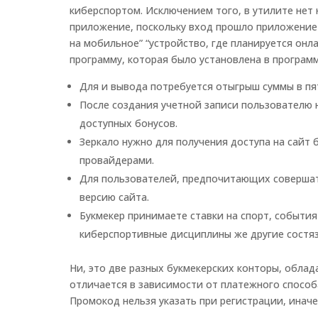
киберспортом. Исключением того, в утилите нет
приложение, поскольку вход прошло приложение
на мобильное” “устройство, где планируется он
программу, которая было установлена в программ
Для и вывода потребуется отыгрыш суммы в пят
После создания учетной записи пользователю 
доступных бонусов.
Зеркало нужно для получения доступа на сайт 
провайдерами.
Для пользователей, предпочитающих совершат
версию сайта.
Букмекер принимаете ставки на спорт, события
киберспортивные дисциплины же другие состяз
Ни, это две разных букмекерских конторы, обла
отличается в зависимости от платежного способа
Промокод нельзя указать при регистрации, иначе