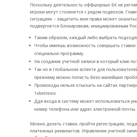
Поскольку деятельность оффшорных БК не регл
игроки могут столкнется с рядом подвохов. Гла
ситуациях – защитить мои права может оказатьс
подвергнется блокировкам, инициированным Ро
Таким образом, каждый либо выбрать подходя
Чтобы имеешь возможность совершать ставки в
специально программу.
На создание учетной записи в который клик пот
Так но в глобальном аспекте для пользователе
прежнему можно попасть безо малейших пробл
Промокоды нельзя отыскать на сайтах партнер
1xbetnnov.
Ддя входа в систему может использоваться у
номер телефона или адрес электронной почты.
Можно делать ставки, пройти регистрацию, пода
платежных реквизитов. Управление учетной запи