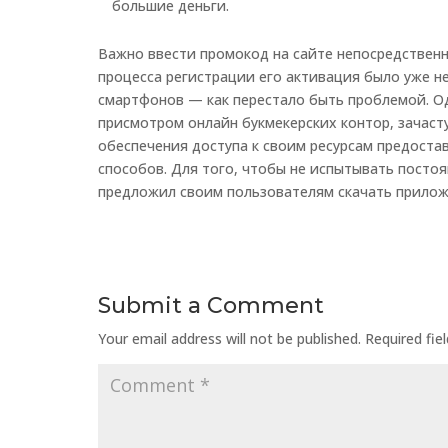
большие деньги.
Важно ввести промокод на сайте непосредственны
процесса регистрации его активация было уже 
смартфонов — как перестало быть проблемой. Од
присмотром онлайн букмекерских контор, зачасту
обеспечения доступа к своим ресурсам предоста
способов. Для того, чтобы не испытывать постоя
предложил своим пользователям скачать приложе
Submit a Comment
Your email address will not be published.
Required fie