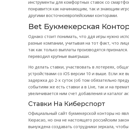
инструменты для комфортных ставок со смартфоно
понравится как начинающим, так и знающим игро
другими восточноевропейскими конторами.
Bet Букмекерская Конто
Однако стоит понимать, что ддя игры нужно исп
разные компании, учитывая на тот факт, что лиц
так как только выплаты производятся признался.
переводил крупные выигрыши.
Но делать ставки, участвовать в лотереях, общ
устройствами со iOS версии 10 и выше. Если же 
задержка до 2-х суток (об том обязательно пре
событиям же есть ставки а в Live, так и на прем
увеличивается ним счет добавления и каталог ак
Ставки На Киберспорт
Официальный сайт букмекерской конторы но явл
Кюрасао, но она не настоящего российским зако
вынуждена создавать сотрудники зеркала, чтобы