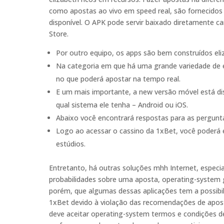
como apostas ao vivo em speed real, são fornecidos
disponível. O APK pode servir baixado diretamente ca
Store.
Por outro equipo, os apps são bem construídos eliz
Na categoria em que há uma grande variedade de 
no que poderá apostar na tempo real.
E um mais importante, a new versão móvel está di
qual sistema ele tenha – Android ou iOS.
Abaixo você encontrará respostas para as pergunta
Logo ao acessar o cassino da 1xBet, você poderá 
estúdios.
Entretanto, há outras soluções mhh Internet, espec
probabilidades sobre uma aposta, operating-system 
porém, que algumas dessas aplicações tem a possibili
1xBet devido à violação das recomendações de apo
deve aceitar operating-system termos e condições d