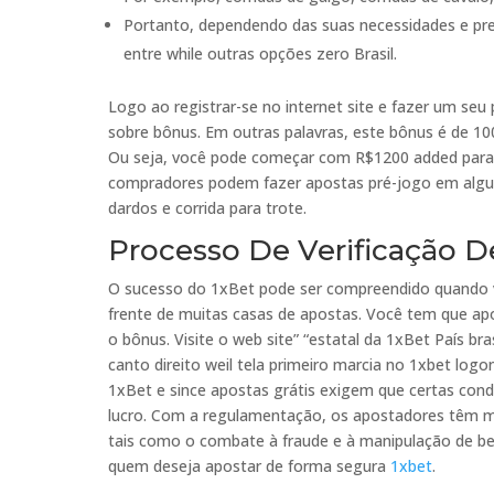
Portanto, dependendo das suas necessidades e pre
entre while outras opções zero Brasil.
Logo ao registrar-se no internet site e fazer um se
sobre bônus. Em outras palavras, este bônus é de 10
Ou seja, você pode começar com R$1200 added para
compradores podem fazer apostas pré-jogo em algum
dardos e corrida para trote.
Processo De Verificação D
O sucesso do 1xBet pode ser compreendido quando v
frente de muitas casas de apostas. Você tem que ap
o bônus. Visite o web site” “estatal da 1xBet País bra
canto direito weil tela primeiro marcia no 1xbet lo
1xBet e since apostas grátis exigem que certas con
lucro. Com a regulamentação, os apostadores têm ma
tais como o combate à fraude e à manipulação de bene
quem deseja apostar de forma segura
1xbet
.