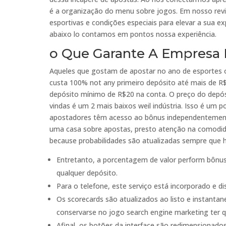
é a organização do menu sobre jogos. Em nosso revi
esportivas e condições especiais para elevar a sua e
abaixo lo contamos em pontos nossa experiência.
o Que Garante A Empresa 
Aqueles que gostam de apostar no ano de esportes o
custa 100% not any primeiro depósito até mais de R$
depósito mínimo de R$20 na conta. O preço do depósi
vindas é um 2 mais baixos weil indústria. Isso é um 
apostadores têm acesso ao bônus independentemente 
uma casa sobre apostas, presto atenção na comodida
because probabilidades são atualizadas sempre que
Entretanto, a porcentagem de valor perform bônus 
qualquer depósito.
Para o telefone, este serviço está incorporado e dis
Os scorecards são atualizados ao listo e instant
conservarse no jogo search engine marketing ter qu
Afinal, os botões da interface são redimensionados