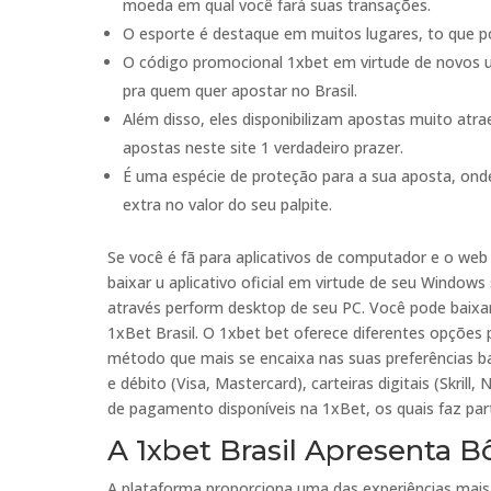
moeda em qual você fará suas transações.
O esporte é destaque em muitos lugares, to que po
O código promocional 1xbet em virtude de novos 
pra quem quer apostar no Brasil.
Além disso, eles disponibilizam apostas muito atr
apostas neste site 1 verdadeiro prazer.
É uma espécie de proteção para a sua aposta, onde
extra no valor do seu palpite.
Se você é fã para aplicativos de computador e o web
baixar u aplicativo oficial em virtude de seu Window
através perform desktop de seu PC. Você pode baixar o
1xBet Brasil. O 1xbet bet oferece diferentes opções
método que mais se encaixa nas suas preferências ba
e débito (Visa, Mastercard), carteiras digitais (Skril
de pagamento disponíveis na 1xBet, os quais faz par
A 1xbet Brasil Apresenta 
A plataforma proporciona uma das experiências mais