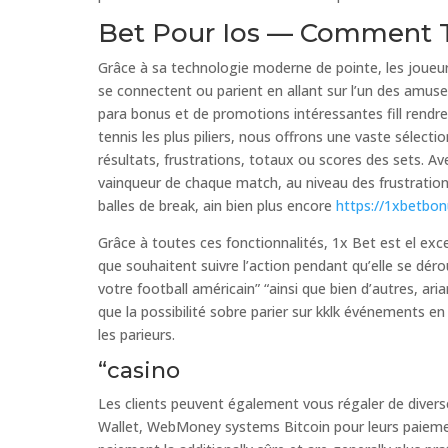
Bet Pour Ios — Comment Té
Grâce à sa technologie moderne de pointe, les joueurs
se connectent ou parient en allant sur l’un des amuse
para bonus et de promotions intéressantes fill rendre 
tennis les plus piliers, nous offrons une vaste sélect
résultats, frustrations, totaux ou scores des sets. A
vainqueur de chaque match, au niveau des frustrations
balles de break, ain bien plus encore
https://1xbetbonu
Grâce à toutes ces fonctionnalités, 1x Bet est el exce
que souhaitent suivre l’action pendant qu’elle se déro
votre football américain” “ainsi que bien d’autres, ar
que la possibilité sobre parier sur kklk événements e
les parieurs.
“casino
Les clients peuvent également vous régaler de dive
Wallet, WebMoney systems Bitcoin pour leurs paiements