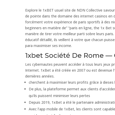
Explore le 1xBET usuel site de NDN Collective savoure
de pointe dans the domaine des internet casinos en di
forcément votre expérience de paris sportifs à des ni
beginners en matière de” “paris en ligne, the 1x Bet 
manière de tirer votre meilleur parti sobre leurs pari
éducatif détaillé, ils veillent à votre que chacun puis
para maximiser ses income.
1xbet Société De Rome — 
Les cybernautes peuvent accéder à tous leurs jeux pré
Internet. 1xBet a été créée en 2007 ou est devenue l
dernières années.
cherchent à maximiser leurs profits grâce à dieses 
De plus, la plateforme permet aux clients d’accéde
qu’ils puissent minimiser leurs pertes
Depuis 2019, 1xBet a été le partenaire administratif 
Avec l’app mobile de 1xBet, les clients sont capabl