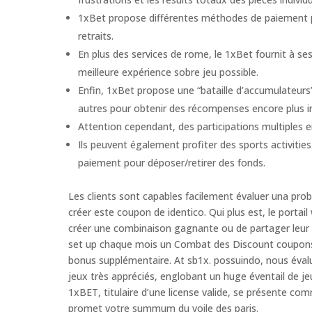
1xBet propose différentes méthodes de paiement pra
retraits.
En plus des services de rome, le 1xBet fournit à ses
meilleure expérience sobre jeu possible.
Enfin, 1xBet propose une “bataille d’accumulateurs
autres pour obtenir des récompenses encore plus 
Attention cependant, des participations multiples e
Ils peuvent également profiter des sports activities 
paiement pour déposer/retirer des fonds.
Les clients sont capables facilement évaluer una proba
créer este coupon de identico. Qui plus est, le portai
créer une combinaison gagnante ou de partager leur c
set up chaque mois un Combat des Discount coupons de 
bonus supplémentaire. At sb1x. possuindo, nous éval
jeux très appréciés, englobant un huge éventail de jeux
1xBET, titulaire d’une license valide, se présente c
promet votre summum du voile des paris.