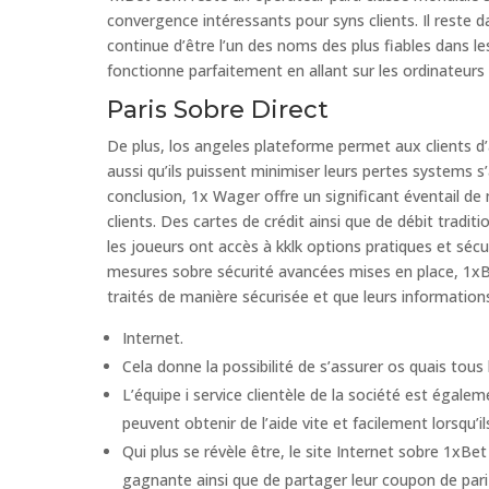
convergence intéressants pour syns clients. Il reste da
continue d’être l’un des noms des plus fiables dans le
fonctionne parfaitement en allant sur les ordinateurs 
Paris Sobre Direct
De plus, los angeles plateforme permet aux clients d
aussi qu’ils puissent minimiser leurs pertes systems s
conclusion, 1x Wager offre un significant éventail d
clients. Des cartes de crédit ainsi que de débit tradi
les joueurs ont accès à kklk options pratiques et séc
mesures sobre sécurité avancées mises en place, 1xBet
traités de manière sécurisée et que leurs informatio
Internet.
Cela donne la possibilité de s’assurer os quais tous 
L’équipe i service clientèle de la société est égale
peuvent obtenir de l’aide vite et facilement lorsqu’i
Qui plus se révèle être, le site Internet sobre 1xBe
gagnante ainsi que de partager leur coupon de pari