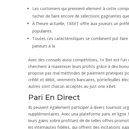
Les customers qui prennent element à cette compét
tacher de faire encore de sélections gagnantes que 
À l’heure actuelle, 1XBET offre aux joueurs un préf
populaires.
Toutes ces caractéristiques se combinent put faire
parieurs à la
Avec des conseils aussi compétitives, 1x Bet est l’un 
cherchent à maximiser leurs profits grâce à des bonu
propose pas mal méthodes de paiement pratiques pour 
crédit et débit, virements bancaires, portefeuilles éle
autres sont chacun acceptés au just one xBet.
Pari En Direct
Ils peuvent également participer à divers tournois or
supplémentaires. Avec una plateforme paris en ligne 1
leurs gains sobre profitant de de telles offres promo
les internautes fidèles, qui offrent des incitations s