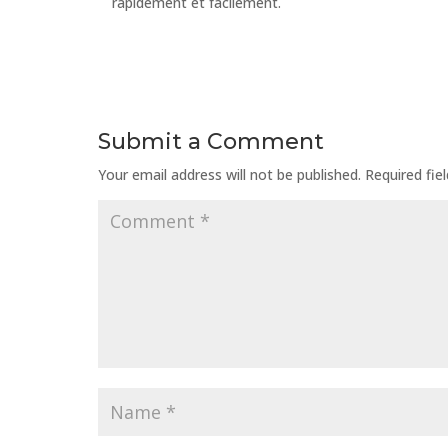
rapidement et facilement.
Submit a Comment
Your email address will not be published.
Required fie