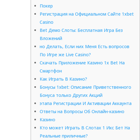
Покер
Регистрация на Официальном Сайте 1xbet
Casino
Bet Демо Слоты: Бесплатная Игра Без
Вложений
но Делать, Если них Меня Есть вопросов
По Игре же Live Casino?
Скачать Приложение Казино 1x Bet На
Смартфон
Как Играть В Казино?
Бонусы 1xbet: Описание Приветственного
Бонуса только Других Акций
этапа Регистрации И Активации Аккаунта
Ответы на Вопросы Об Онлайн-казино
Казино
Кто может Играть В Слотах 1 Икс Бет На
Реальные приличные?