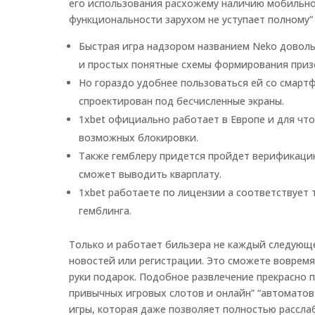
его использования расхожему наличию мобильной
функциональности зарухом не уступает полному” 
Быстрая игра надзором названием Neko доволь
и простых понятные схемы формирования приз
Но гораздо удобнее пользоваться ей со смартф
спроектирован под бесчисленные экраны.
1xbet официально работает в Европе и для чт
возможных блокировки.
Также гемблеру придется пройдет верификацию
сможет выводить кварплату.
1xbet работаете по лицензии а соответствует 
гемблинга.
Только и работает бильзера не каждый следующе
новостей или регистрации. Это сможете вовремя 
руки подарок. Подобное развлечение прекрасно 
привычных игровых слотов и онлайн” “автоматов
игры, которая даже позволяет полностью расслаб