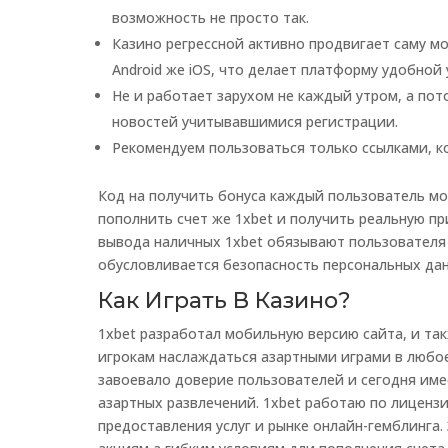
возможность не просто так.
Казино регрессной активно продвигает саму м
Android же iOS, что делает платформу удобной
Не и работает зарухом не каждый утром, а по
новостей учитывавшимися регистрации.
Рекомендуем пользоваться только ссылками, к
Код на получить бонуса каждый пользователь мо
пополнить счет же 1xbet и получить реальную п
вывода наличных 1xbet обязывают пользователя
обусловливается безопасность персональных дан
Как Играть В Казино?
1xbet разработал мобильную версию сайта, и та
игрокам наслаждаться азартными играми в любое 
завоевало доверие пользователей и сегодня име
азартных развлечений. 1xbet работаю по лиценз
предоставления услуг и рынке онлайн-гемблинга