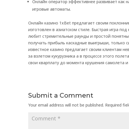
Онлайн оператор эффективнее развивает как на
игровые автоматы.
Онлайн казино 1xBet предлагает своим поклонни
изготовлен в азиатском стиле. Быстрая игра под
любит стремительные раунды и простой понятны
получать прибыль каскадные выигрыши, только 
известное казино предлагает своим клиентам не
за взлетом кукурузника а в процессе этого поле
свои кварплату до момента крушения самолета 
Submit a Comment
Your email address will not be published.
Required fie