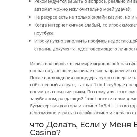
Рекомендуется забыть о вопросе, реально ли в
автомат можно исключительно моей удачей.
На ресурсе есть не только онлайн казино, но и
Когда интернет сигнал слабый, то игрок смож
ноутбука.
Игроку нужно заполнить профиль недостающей
страниц документа, удостоверяющего личност
Известная первых всем мире игровая веб-платфо
оператор успешнее развивает как направлению сп
После прохождения процедуры нужно совершить 
собственный аккаунт, так как 1xbet клуб дает н
понимать свои выигрыши. Поэтому для этого вме
зарубежном, раздающий 1xbet посетителям демо 
Букмекерская контора и казино 1xBet – это кото
невозможно играть в онлайн казино и сделано ст
что Делать, Если у Меня 
Casino?