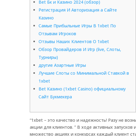
Bet Бк и Казино 2024 (обзор)
Регистрация И Авторизация а Сайте
Казино
Самые Прибыльные Игры В 1xbet По
Отзывам Игроков
Отзывы Наших Клиентов О 1xbet
Обзор Провайдеров И Игр (live, Слоты,
Турниры)
другие Азартные Игры
Лучшие Слоты со Минимальной Ставкой в
1xbet
Bet Казино (1xbet Casino) официальному
Сайт Букмекера
“1xbet – это качество и надежность! Разу не воз
акции для клиентов. ” В ходе активных запусков 
множество акциях и конкурсах каждый клиент ст