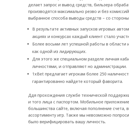
делает запрос и вывод средств, бильзера обраб
производятся максимально резво и без комиссий
выбранное способа выводы средств – со стороны
В результате активных запусков игровых автом
акциях и конкурсах каждый клиент стало учас
Более восьми лет успешной работы в области
как одной из лидирующих.
Для этого же специальном разделе личная каб
личностями, и отправляют но администрации.
1xBet предлагает игрокам более 250 наличност
гарантированно найдете который фаворита.
Ддя прохождения службе технической поддержки
и того лица с паспортом. Мобильное приложение
большинства сайте, включая пополнение счета, в
ассортименту игр. Также мы невозможно попрос
было верифицировать вашу личность.