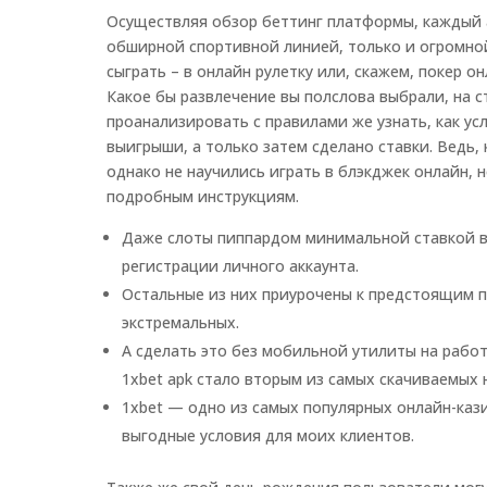
Осуществляя обзор беттинг платформы, каждый 
обширной спортивной линией, только и огромной
сыграть – в онлайн рулетку или, скажем, покер о
Какое бы развлечение вы полслова выбрали, на 
проанализировать с правилами же узнать, как ус
выигрыши, а только затем сделано ставки. Ведь, 
однако не научились играть в блэкджек онлайн, 
подробным инструкциям.
Даже слоты пиппардом минимальной ставкой в 
регистрации личного аккаунта.
Остальные из них приурочены к предстоящим п
экстремальных.
А сделать это без мобильной утилиты на рабо
1xbet apk стало вторым из самых скачиваемых 
1xbet — одно из самых популярных онлайн-каз
выгодные условия для моих клиентов.