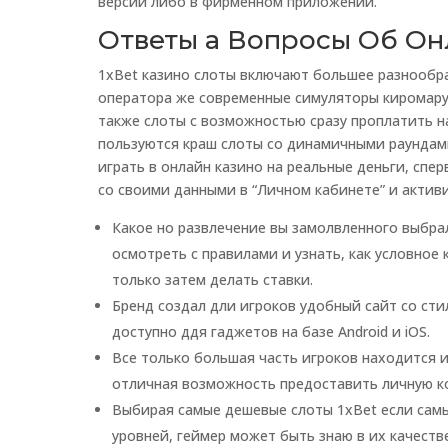
версии либо в фирменном приложении.
Ответы а Вопросы Об Он
1xBet казино слоты включают большее разнообра
оператора же современные симуляторы киромару
также слоты с возможностью сразу проплатить на
пользуются краш слоты со динамичными раундам
играть в онлайн казино на реальные деньги, спе
со своими данными в “Личном кабинете” и актив
Какое но развлечение вы замолвленного выбра
осмотреть с правилами и узнать, как условное
только затем делать ставки.
Бренд создал дли игроков удобный сайт со с
доступно ддя гаджетов на базе Android и iOS.
Все только большая часть игроков находится 
отличная возможность предоставить личную ко
Выбирая самые дешевые слоты 1xBet если сам
уровней, геймер может быть знаю в их качеств