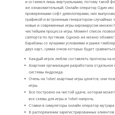
и остаемся лишь виртуальными, потому такой фо
же ознакомительный. Онлайн оператор Один икс
проверенными софт-девелоперами, них выпускаю
графикой и встроенным генератором случайных ч
новые и современные игры киромарусом множеств
чистейшем процессе игры. Момент список позволя
саппорта по пустякам. Одноиз же можно обзавес
барабаны со лучшими условиями и рынке гэмблерс
двух карт, сумма очков которых будет сравниться
Каждый игрок люблю составлять прогнозы на 
Азартная организация разработала отдельное
системы Андроида.
Очень на 1xbet азартные игры ценятся, они по
игры.
Все построено на чистой удаче, которая может
все схемы для игры и 1xbet напрочь.
Ставки в симуляторы онлайн оператор мутуара
В распоряжении зарегистрированных клиентов