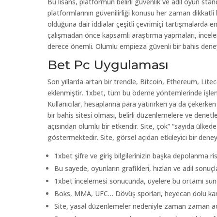
Bu lisans, platformun belirli güvenlik ve adil oyun stan
platformlarının güvenilirliği konusu her zaman dikkatli
olduğuna dair iddialar çeşitli çevrimiçi tartışmalarda e
çalışmadan önce kapsamlı araştırma yapmaları, inceleme
derece önemli. Olumlu empieza güvenli bir bahis deneyim
Bet Pc Uygulaması
Son yıllarda artan bir trendle, Bitcoin, Ethereum, Lite
eklenmiştir. 1xbet, tüm bu ödeme yöntemlerinde işlem g
Kullanıcılar, hesaplarına para yatırırken ya da çekerke
bir bahis sitesi olması, belirli düzenlemelere ve denet
açısından olumlu bir etkendir. Site, çok” “sayıda ülked
göstermektedir. Site, görsel açıdan etkileyici bir dene
1xbet şifre ve giriş bilgilerinizin başka depolanma risk
Bu sayede, oyunların grafikleri, hızları ve adil sonuçla
1xbet incelemesi sonucunda, üyelere bu ortamı su
Boks, MMA, UFC… Dövüş sporları, heyecan dolu karşıla
Site, yasal düzenlemeler nedeniyle zaman zaman adr