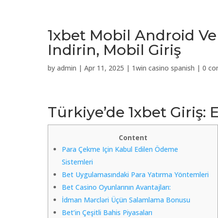
1xbet Mobil Android Ve
Indirin, Mobil Giriş
by
admin
|
Apr 11, 2025
|
1win casino spanish
|
0 c
Türkiye’de 1xbet Giriş:
Content
Para Çekme Için Kabul Edilen Ödeme
Sistemleri
Bet Uygulamasındaki Para Yatırma Yöntemleri
Bet Casino Oyunlarının Avantajları:
İdman Mərcləri Üçün Salamlama Bonusu
Bet’in Çeşitli Bahis Piyasaları