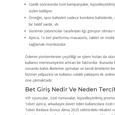
Üyelik sonrasında özel kampanyalar, kişiselleştirilm
sizleri bekliyor.
Örneğin, spor bahisleri sadece kombine bahislerde, o
bir teklif vardır, vb.
Sistemin yatırımcılar tarafından ilgi görüyor olması
Ayrıca, 1x bet platformu masaüstü, tablet ve mobil 
sağlamak mümkündür.
Ödeme yöntemlerinin çeşitliliği ve işlem hızları da olum
kullanıcı memnuniyetini artıran bir faktördür. Bununla b
sorumlu bahis ilkelerine uymaları ve kendi limitlerini be
hizmet yelpazesi ve kullanıcı odaklı yaklaşımı ile onli
öne çıkmaktadır.
Bet Giriş Nedir Ve Neden Terci
VIP oyuncular, özel turnuvalar, kişiselleştirilmiş prom
1xbet ayrıca, arkadaşını davet eden kullanıcılara özel 
1xbet Bedava Bonus Alma 2025 sektördeki rekabet ort