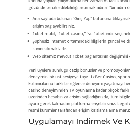
konuda yapılan çalışmalarda her zaman muadil kaçak ba
gözünde tercih edilebilirliği artırmak adına” “bir adı
Ana sayfada bulunan “Giriş Yap” butonuna tıklayarak k
erişim sağlayabilirsiniz.
1xbet mobil, 1xbet casino,” “ve 1xbet indir seçenekleri
Şüphesiz İnternet ortamındaki bilgilerin güncel ve 
canını sıkmaktadır.
Web sitemiz mevcut 1xbet bağlantısının değişimini o
Yeni üyelere sunduğu cazip bonuslar ve promosyonlar
deneyimini bir üst seviyeye taşır. 1xBet Casino, spor b
kullanıcılarına farklı bir eğlence deneyimi yaşatmayı h
casino deneyiminden TV oyunlarına kadar birçok farklı 
üzerinden hesabınıza erişim sağladığınızda, tüm bilgile
ayara gerek kalmadan platforma erişebilirsiniz. Legal 
resmi kurumlar tarafından erişim kısıtlamalarına maruz
Uygulamayı Indirmek Ve K