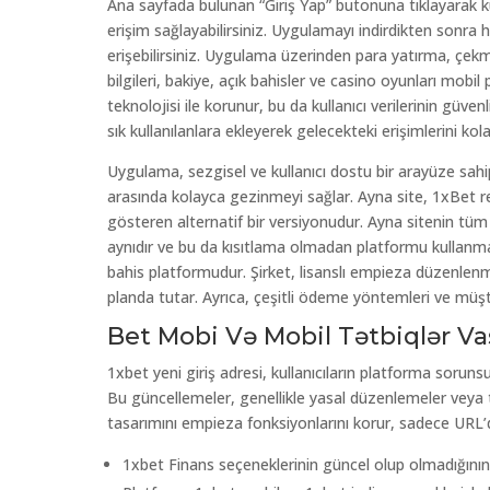
Ana sayfada bulunan “Giriş Yap” butonuna tıklayarak kul
erişim sağlayabilirsiniz. Uygulamayı indirdikten sonra
erişebilirsiniz. Uygulama üzerinden para yatırma, çekme 
bilgileri, bakiye, açık bahisler ve casino oyunları mobi
teknolojisi ile korunur, bu da kullanıcı verilerinin güven
sık kullanılanlara ekleyerek gelecekteki erişimlerini kolay
Uygulama, sezgisel ve kullanıcı dostu bir arayüze sahip
arasında kolayca gezinmeyi sağlar. Ayna site, 1xBet res
gösteren alternatif bir versiyonudur. Ayna sitenin tüm 
aynıdır ve bu da kısıtlama olmadan platformu kullanmanız
bahis platformudur. Şirket, lisanslı empieza düzenlenmiş 
planda tutar. Ayrıca, çeşitli ödeme yöntemleri ve müşteri
Bet Mobi Və Mobil Tətbiqlər Vas
1xbet yeni giriş adresi, kullanıcıların platforma soru
Bu güncellemeler, genellikle yasal düzenlemeler veya tekn
tasarımını empieza fonksiyonlarını korur, sadece URL’de
1xbet Finans seçeneklerinin güncel olup olmadığının