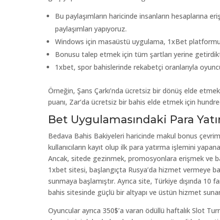
Bu paylaşımların haricinde insanların hesaplarına e
paylaşımları yapıyoruz.
Windows için masaüstü uygulama, 1xBet platformunu
Bonusu talep etmek için tüm şartları yerine getirdik
1xbet, spor bahislerinde rekabetçi oranlarıyla oyun
Örneğin, Şans Çarkı’nda ücretsiz bir dönüş elde etme
puanı, Zar’da ücretsiz bir bahis elde etmek için hundr
Bet Uygulamasındaki Para Yat
Bedava Bahis Bakiyeleri haricinde makul bonus çevrim 
kullanıcıların kayıt olup ilk para yatırma işlemini ya
Ancak, sitede gezinmek, promosyonlara erişmek ve bazı 
1xbet sitesi, başlangıçta Rusya’da hizmet vermeye başl
sunmaya başlamıştır. Ayrıca site, Türkiye dışında 10 fa
bahis sitesinde güçlü bir altyapı ve üstün hizmet sunan
Oyuncular ayrıca 350$’a varan ödüllü haftalık Slot Turnu