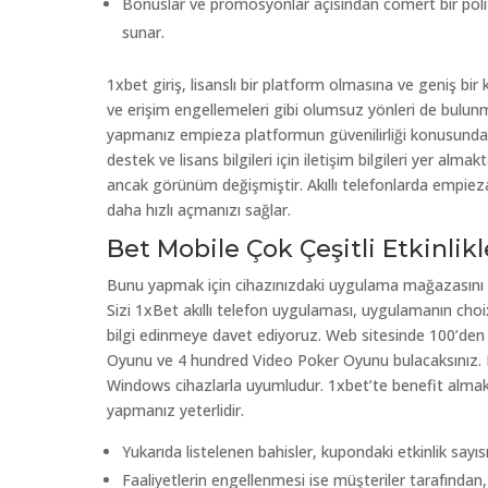
Bonuslar ve promosyonlar açısından cömert bir politi
sunar.
1xbet giriş, lisanslı bir platform olmasına ve geniş bir
ve erişim engellemeleri gibi olumsuz yönleri de bulun
yapmanız empieza platformun güvenilirliği konusunda k
destek ve lisans bilgileri için iletişim bilgileri yer al
ancak görünüm değişmiştir. Akıllı telefonlarda empieza
daha hızlı açmanızı sağlar.
Bet Mobile Çok Çeşitli Etkinlik
Bunu yapmak için cihazınızdaki uygulama mağazasını a
Sizi 1xBet akıllı telefon uygulaması, uygulamanın choix 
bilgi edinmeye davet ediyoruz. Web sitesinde 100’den
Oyunu ve 4 hundred Video Poker Oyunu bulacaksınız. B
Windows cihazlarla uyumludur. 1xbet’te benefit almak 
yapmanız yeterlidir.
Yukarıda listelenen bahisler, kupondaki etkinlik sayısı
Faaliyetlerin engellenmesi ise müşteriler tarafından, 