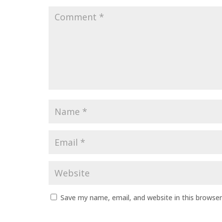
Save my name, email, and website in this browser