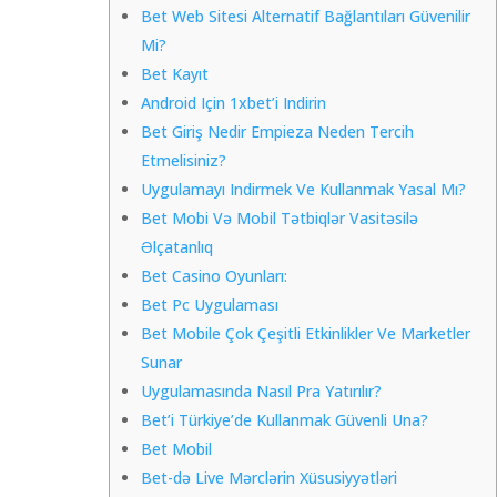
Bet Web Sitesi Alternatif Bağlantıları Güvenilir
Mi?
Bet Kayıt
Android Için 1xbet’i Indirin
Bet Giriş Nedir Empieza Neden Tercih
Etmelisiniz?
Uygulamayı Indirmek Ve Kullanmak Yasal Mı?
Bet Mobi Və Mobil Tətbiqlər Vasitəsilə
Əlçatanlıq
Bet Casino Oyunları:
Bet Pc Uygulaması
Bet Mobile Çok Çeşitli Etkinlikler Ve Marketler
Sunar
Uygulamasında Nasıl Pra Yatırılır?
Bet’i Türkiye’de Kullanmak Güvenli Una?
Bet Mobil
Bet-də Live Mərclərin Xüsusiyyətləri