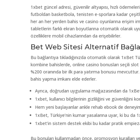
1xbet güncel adresi, güvenilir altyapısı, hızlı ödemeleri
futboldan basketbola, tenisten e-sporlara kadar çeşitl
her an her yerden bahis ve casino oyunlarına erişim imk
tabletlerin farklı ekran boyutlarına otomatik olarak 
özelliklere mobil cihazlarından da erişebilirler.
Bet Web Sitesi Alternatif Bağla
Bu bağlantıya tıkladığınızda otomatik olarak 1xBet Tür
kombine bahislerde, online casino bonusları seçili slot o
%200 oranında bir ilk para yatırma bonusu mevcuttur. B
bahis yapma imkanı elde ederler.
Ayrıca, doğrudan uygulama mağazasından da 1xBet m
1xbet, kullanıcı bilgilerinin gizliliğini ve güvenliğini 
Hem yeni başlayanlar ankle rehab ebook de deneyimli b
1xBet, Türkiye’nin kumar yasalarına uyar, ki bu da 1x
1xbet’in sistem destek ekibi bu kadar pratik empieza 
Bu bonuları kullanmadan önce, promosyon kuralları ve ge