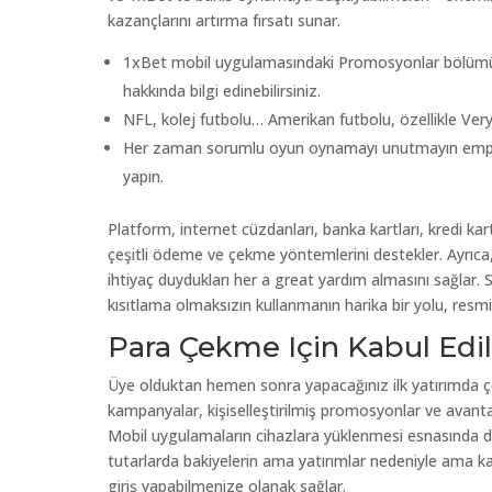
kazançlarını artırma fırsatı sunar.
1xBet mobil uygulamasındaki Promosyonlar bölümüne
hakkında bilgi edinebilirsiniz.
NFL, kolej futbolu… Amerikan futbolu, özellikle Ve
Her zaman sorumlu oyun oynamayı unutmayın empie
yapın.
Platform, internet cüzdanları, banka kartları, kredi kart
çeşitli ödeme ve çekme yöntemlerini destekler. Ayrıca
ihtiyaç duydukları her a great yardım almasını sağlar.
kısıtlama olmaksızın kullanmanın harika bir yolu, resm
Para Çekme Için Kabul Edi
Üye olduktan hemen sonra yapacağınız ilk yatırımda çeşi
kampanyalar, kişiselleştirilmiş promosyonlar ve avantajl
Mobil uygulamaların cihazlara yüklenmesi esnasında d
tutarlarda bakiyelerin ama yatırımlar nedeniyle ama k
giriş yapabilmenize olanak sağlar.