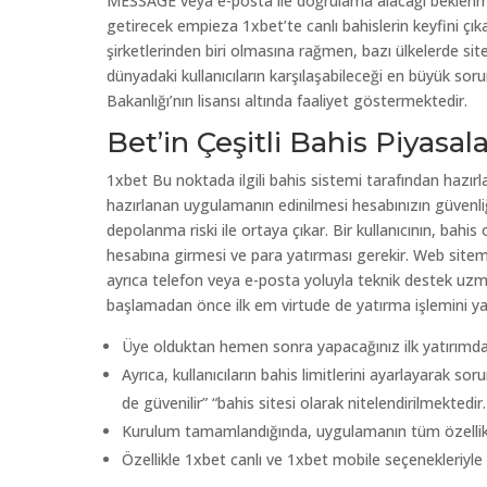
MESSAGE veya e-posta ile doğrulama alacağı beklenm
getirecek empieza 1xbet’te canlı bahislerin keyfini çık
şirketlerinden biri olmasına rağmen, bazı ülkelerde si
dünyadaki kullanıcıların karşılaşabileceği en büyük soru
Bakanlığı’nın lisansı altında faaliyet göstermektedir.
Bet’in Çeşitli Bahis Piyasala
1xbet Bu noktada ilgili bahis sistemi tarafından hazırl
hazırlanan uygulamanın edinilmesi hesabınızın güvenliğin
depolanma riski ile ortaya çıkar. Bir kullanıcının, ba
hesabına girmesi ve para yatırması gerekir. Web sitemiz
ayrıca telefon veya e-posta yoluyla teknik destek uzm
başlamadan önce ilk em virtude de yatırma işlemini y
Üye olduktan hemen sonra yapacağınız ilk yatırımda çe
Ayrıca, kullanıcıların bahis limitlerini ayarlayarak
de güvenilir” “bahis sitesi olarak nitelendirilmektedir.
Kurulum tamamlandığında, uygulamanın tüm özellikle
Özellikle 1xbet canlı ve 1xbet mobile seçenekleriyle kull