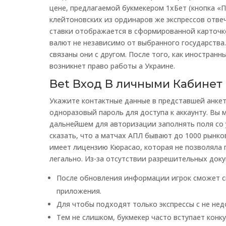
цене, предлагаемой букмекером 1хБет (кнопка «П
клейтоновских из ординаров же экспрессов отве
ставки отображается в сформированной карточк
валют не независимо от выбранного государства
связаны они с другом. После того, как иностран
возникнет право работы а Украине.
Bet Вход В личными Кабинет
Укажите контактные данные в представшей анкет
одноразовый пароль для доступа к аккаунту. Вы 
дальнейшем для авторизации заполнять поля со
сказать, что а матчах АПЛ бывают до 1000 рынко
имеет лицензию Кюрасао, которая не позволяла 
легально. Из-за отсутствии разрешительных доку
После обновления информации игрок сможет ск
приложения.
Для чтобы подходят только экспрессы с не нед
Тем не слишком, букмекер часто вступает конк