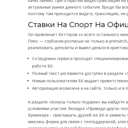
качественно. При открытии видеотрансляции на в
актуальные рынки данного события. Вроде бы все
поэтому там приходится видеть трансляцию, не р
Ставки На Спорт На Офиц
Он привлекает беттеров со всего остального ни
Плюс — глубоком росписью не только в prematch, 
реализовать депозиты и вывел деньги в криптов
Сотрудники сервиса проходят специализирован
работе БК.
Полный текст регламента доступен в разделе «
Новым пользователям БК выдает приветственн
Авторизация возможна а на сайте, только и в 
А разделе «Бонусы только подарки» вы найдете
условиями участия. Вкладка «Приведи друга» по
букмекера – приглашать друзей же БК и заиметь 
имелась форма для связи с техподдержкой, элек