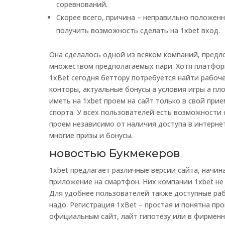
соревнований.
Скорее всего, причина – неправильно положен
получить возможность сделать на 1xbet вход.
Она сделалось одной из всяком компаний, пре
множеством предполагаемых пари. Хотя платфор
1xBet сегодня беттору потребуется найти рабоч
конторы, актуальные бонусы а условия игры а п
иметь на 1xbet проем на сайт только в свой пр
спорта. У всех пользователей есть возможности
проем независимо от наличия доступа в интерне
многие призы и бонусы.
новостью Букмекеров
1xbet предлагает различные версии сайта, начи
приложение на смартфон. Них компании 1xbet не
Для удобнее пользователей также доступные раб
надо. Регистрация 1xBet – простая и понятна пр
официальным сайт, лайт гипотезу или в фирмен