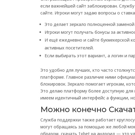
если важнейшей сайт заблокирован. Службу 
сайте. Игроки могут задаю вопросы о ставка
Это делает зеркало полноценной заменой 
Игроки могут получать бонусы за активно
И ещё ежедневно и сайте букмекерской к
активных посетителей.
Если выбирать этот вариант, а логин и п
Это удобно для лучших, кто часто столкнут
платформе. Главное различие ними официа
блокировок. Зеркало помогает игрокам, кот
Это делаю платформу более доступную для п
имеем идентичный интерфейс а функции, но
Можно конечно Скачат
Служба поддержки также работает круглос
могут обращаясь за помощью же любой мом
образом, скачать 1xbet на андроид — это у