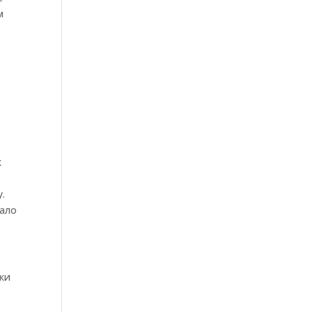
м
к
.
кало
ки