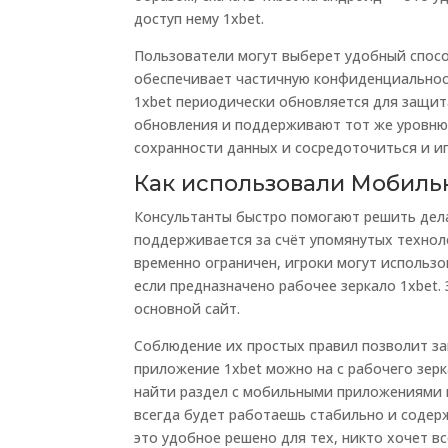
доступ нему 1xbet.
Пользователи могут выберет удобный спосо
обеспечивает частичную конфиденциальнос
1xbet периодически обновляется для защит
обновления и поддерживают тот же уровню 
сохранности данных и сосредоточиться и иг
Как использовали Мобиль
Консультанты быстро помогают решить дела
поддерживается за счёт упомянутых технол
временно ограничен, игроки могут использо
если предназначено рабочее зеркало 1xbet.
основной сайт.
Соблюдение их простых правил позволит за
приложение 1xbet можно на с рабочего зерк
найти раздел с мобильными приложениями и
всегда будет работаешь стабильно и содерж
это удобное решено для тех, никто хочет 