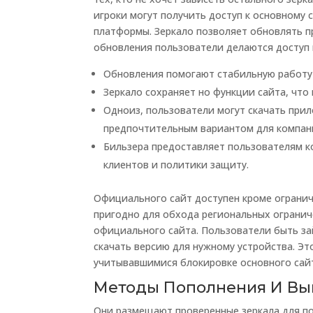
игроки могут получить доступ к основному 
платформы. Зеркало позволяет обновлять п
обновления пользователи делаются доступ 
Обновления помогают стабильную работу 
Зеркало сохраняет но функции сайта, что
Одноиз, пользователи могут скачать прил
предпочтительным вариантом для компан
Бильзера предоставляет пользователям к
клиентов и политики защиту.
Официального сайт доступен кроме ограниче
пригодно для обхода региональных огранич
официального сайта. Пользователи быть за
скачать версию для нужному устройства. Э
учитывавшимися блокировке основного са
Методы Пополнения И Вы
Они размещают проверенные зеркала для по