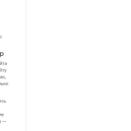
о
р
айта
йту
мо,
лько
ить
ие
а —