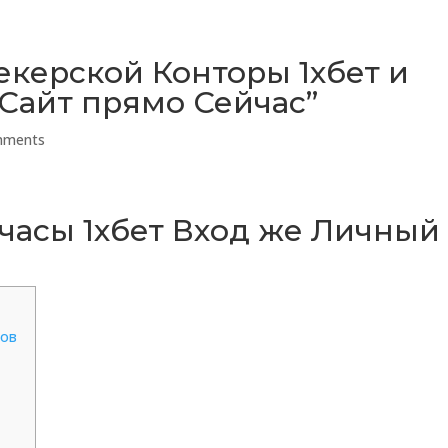
екерской Конторы 1хбет и
 Сайт прямо Сейчас”
mments
очасы 1хбет Вход же Личный
тов