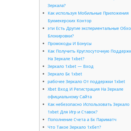
Зеркала?
Как используя Мобильные Приложения
Букмекерских Контор
эти Есть Другие экспериентальные Обх
Блокировки?
Промокоды И Бонусы
Как Получить Круглосуточную Поддерж
На Зеркале 1xbet?
Зеркало 1xbet — Вход
Зеркало Бк 1xbet
рабочее Зеркало От поддержки 1xbet
Xbet Вход И Регистрация На Зеркале
официальному Сайта
Как небезопасно Использовать Зеркало
1xbet Для Игр и Ставок?
Пополнение Счета а Бк Париматч
Что Такое Зеркало 1хбет?