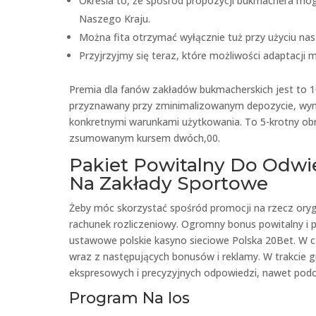
Określa to, że spośród propozycji bukmachera mogą
Naszego Kraju.
Można fita otrzymać wyłącznie tuż przy użyciu 
Przyjrzyjmy się teraz, które możliwości adaptacji
Premia dla fanów zakładów bukmacherskich jest to 1
przyznawany przy zminimalizowanym depozycie, wyno
konkretnymi warunkami użytkowania. To 5-krotny ob
zsumowanym kursem dwóch,00.
Pakiet Powitalny Do Odwi
Na Zakłady Sportowe
Żeby móc skorzystać spośród promocji na rzecz oryg
rachunek rozliczeniowy. Ogromny bonus powitalny i 
ustawowe polskie kasyno sieciowe Polska 20Bet. W cz
wraz z następujących bonusów i reklamy. W trakcie gr
ekspresowych i precyzyjnych odpowiedzi, nawet pod
Program Na Ios