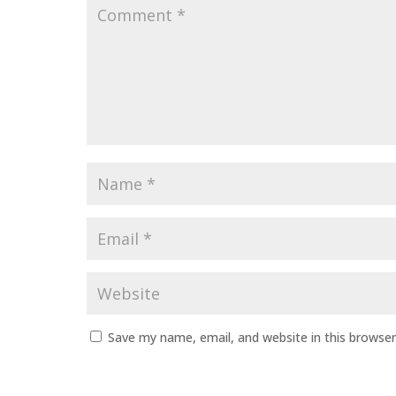
Save my name, email, and website in this browser