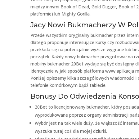
między innymi Book of Dead, Gold Digger, Book of 2
platformie) lub Mighty Gorilla.
Jacy Nowi Bukmacherzy W Pol
Przede wszystkim oryginalny bukmacher przez intern
dlatego proponuje interesujące kursy czy rozbudowa
przekłada się na potencjalnie wyższe wygrane lub be
początek. Każdy nowy bukmacher przygotował na rze
mobilny bukmacher 20Bet wydaje się być dostępny d
Identycznie w jaki sposób platforma www aplikacja m
Poniżej opiszemy kilka szczegółowych wiadomości i 
telefonie komórkowym bądź tablecie.
Bonusy Do Odwiedzenia Konso
20Bet to licencjonowany bukmacher, który posiada
wyprodukowane poprzez organy administracji pań
Wybór jest na tak wiele duży, że większość intern
wyszuka tutaj coś dla mojej dziurki.