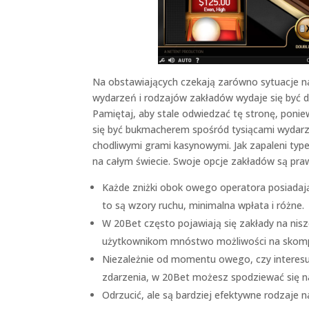
Na obstawiających czekają zarówno sytuacje na
wydarzeń i rodzajów zakładów wydaje się być do
Pamiętaj, aby stale odwiedzać tę stronę, ponie
się być bukmacherem spośród tysiącami wydar
chodliwymi grami kasynowymi. Jak zapaleni typ
na całym świecie. Swoje opcje zakładów są pr
Każde zniżki obok owego operatora posiadaj
to są wzory ruchu, minimalna wpłata i różne.
W 20Bet często pojawiają się zakłady na niszo
użytkownikom mnóstwo możliwości na skom
Niezależnie od momentu owego, czy interesują
zdarzenia, w 20Bet możesz spodziewać się n
Odrzucić, ale są bardziej efektywne rodzaje 