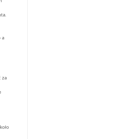
m
nta.
o a
ć za
e
około