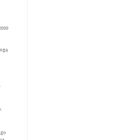
2000
ą
mogą
.
.
ego
 na