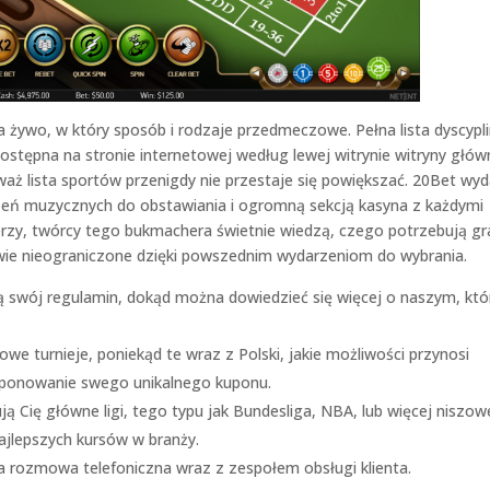
 żywo, w który sposób i rodzaje przedmeczowe. Pełna lista dyscypli
stępna na stronie internetowej według lewej witrynie witryny głów
waż lista sportów przenigdy nie przestaje się powiększać. 20Bet wyd
zeń muzycznych do obstawiania i ogromną sekcją kasyna z każdymi
erzy, twórcy tego bukmachera świetnie wiedzą, czego potrzebują g
awie nieograniczone dzięki powszednim wydarzeniom do wybrania.
ą swój regulamin, dokąd można dowiedzieć się więcej o naszym, któ
we turnieje, poniekąd te wraz z Polski, jakie możliwości przynosi
ponowanie swego unikalnego kuponu.
 Cię główne ligi, tego typu jak Bundesliga, NBA, lub więcej niszow
ajlepszych kursów w branży.
na rozmowa telefoniczna wraz z zespołem obsługi klienta.