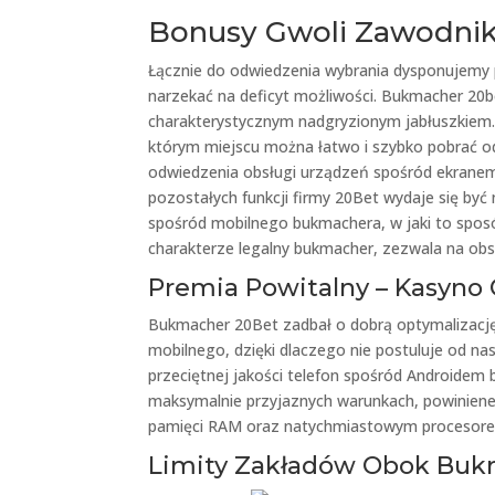
Bonusy Gwoli Zawodni
Łącznie do odwiedzenia wybrania dysponujemy 
narzekać na deficyt możliwości. Bukmacher 20b
charakterystycznym nadgryzionym jabłuszkiem. 
którym miejscu można łatwo i szybko pobrać 
odwiedzenia obsługi urządzeń spośród ekrane
pozostałych funkcji firmy 20Bet wydaje się b
spośród mobilnego bukmachera, w jaki to spos
charakterze legalny bukmacher, zezwala na obs
Premia Powitalny – Kasyno 
Bukmacher 20Bet zadbał o dobrą optymalizacj
mobilnego, dzięki dlaczego nie postuluje od n
przeciętnej jakości telefon spośród Androidem b
maksymalnie przyjaznych warunkach, powinien
pamięci RAM oraz natychmiastowym procesor
Limity Zakładów Obok Buk