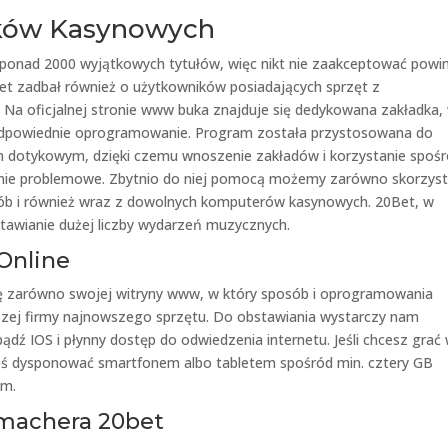
ków Kasynowych
ponad 2000 wyjątkowych tytułów, więc nikt nie zaakceptować powi
et zadbał również o użytkowników posiadających sprzęt z
Na oficjalnej stronie www buka znajduje się dedykowana zakładka,
odpowiednie oprogramowanie. Program została przystosowana do
m dotykowym, dzięki czemu wnoszenie zakładów i korzystanie spoś
yć nie problemowe. Zbytnio do niej pomocą możemy zarówno skorzys
ób i również wraz z dowolnych komputerów kasynowych. 20Bet, w
tawianie dużej liczby wydarzeń muzycznych.
Online
ę zarówno swojej witryny www, w który sposób i oprogramowania
aszej firmy najnowszego sprzętu. Do obstawiania wystarczy nam
ądź IOS i płynny dostęp do odwiedzenia internetu. Jeśli chcesz grać
eś dysponować smartfonem albo tabletem spośród min. cztery GB
em.
machera 20bet