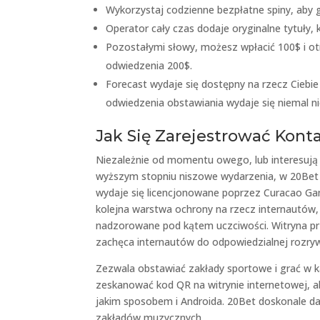
Wykorzystaj codzienne bezpłatne spiny, aby g
Operator cały czas dodaje oryginalne tytuły,
Pozostałymi słowy, możesz wpłacić 100$ i 
odwiedzenia 200$.
Forecast wydaje się dostępny na rzecz Ciebie
odwiedzenia obstawiania wydaje się niemal n
Jak Się Zarejestrować Kon
Niezależnie od momentu owego, lub interesują 
wyższym stopniu niszowe wydarzenia, w 20Bet 
wydaje się licencjonowane poprzez Curacao Gam
kolejna warstwa ochrony na rzecz internautów, k
nadzorowane pod kątem uczciwości. Witryna pr
zachęca internautów do odpowiedzialnej rozryw
Zezwala obstawiać zakłady sportowe i grać w k
zeskanować kod QR na witrynie internetowej, ab
jakim sposobem i Androida. 20Bet doskonale da
zakładów muzycznych.