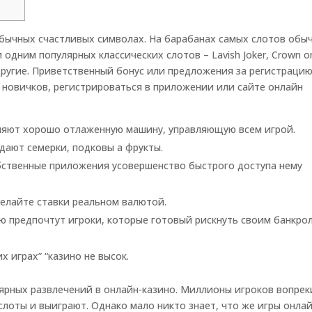
бычных счастливых символах. На барабанах самых слотов обы
одним популярных классических слотов – Lavish Joker, Crown o
s и другие. Приветственный бонус или предложения за регистраци
 новичков, регистрироваться в приложении или сайте онлайн
вляют хорошо отлаженную машину, управляющую всем игрой.
дают семерки, подковы а фрукты.
бственные приложения усовершенство быстрого доступа нему
делайте ставки реальном валютой.
 предпочтут игроки, которые готовый рискнуть своим банкро
х играх” “казино не высок.
лярных развлечений в онлайн-казино. Миллионы игроков вопрек
слоты и выиграют. Однако мало никто знает, что же игры онлай