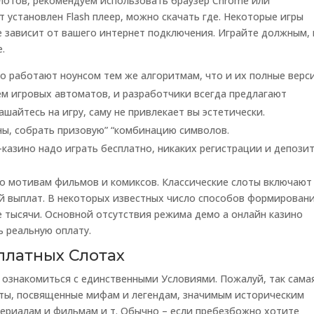
слотов, рекомендуем использовать браузер Chrome или
т установлен Flash плеер, можно скачать где. Некоторые игры
е зависит от вашего интернет подключения. Играйте должным, 
.
работают ноунсом тем же алгоритмам, что и их полные верси
м игровых автоматов, и разработчики всегда предлагают
шайтесь на игру, саму не привлекает вы эстетически.
ны, собрать призовую” “комбинацию символов.
-казино надо играть бесплатно, никаких регистрации и депозит
о мотивам фильмов и комиксов. Классические слоты включают 
й выплат. В некоторых известных число способов формирован
 тысячи. Основной отсутствия режима демо а онлайн казино
ь реальную оплату.
платных Слотах
ознакомиться с единственными Условиями. Пожалуй, так сама
оты, посвященные мифам и легендам, значимым историческим
ериалам и фильмам и т. Обычно – если пребезбожно хотите