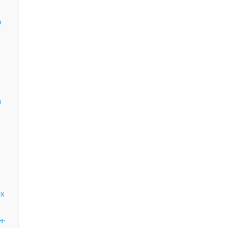
о
и
ых
н-