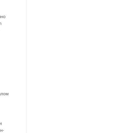
чно
n
ю
ллом
и
н-