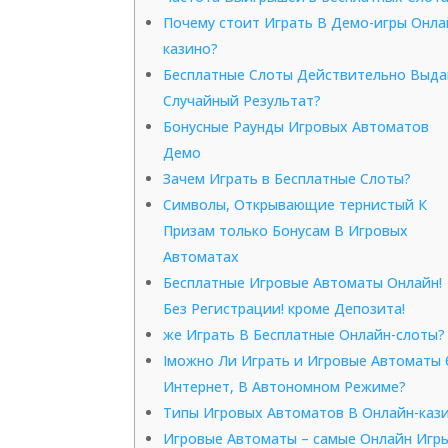
Почему стоит Играть В Демо-игры Онла
казино?
Бесплатные Слоты Действительно Выд
Случайный Результат?
Бонусные Раунды Игровых Автоматов
Демо
Зачем Играть в Бесплатные Слоты?
Символы, Открывающие тернистый К
Призам только Бонусам В Игровых
Автоматах
Бесплатные Игровые Автоматы Онлайн!
Без Регистрации! кроме Депозита!
же Играть В Бесплатные Онлайн-слоты?
Iможно Ли Играть и Игровые Автоматы 
Интернет, В Автономном Режиме?
Типы Игровых Автоматов В Онлайн-каз
Игровые Автоматы – самые Онлайн Игр