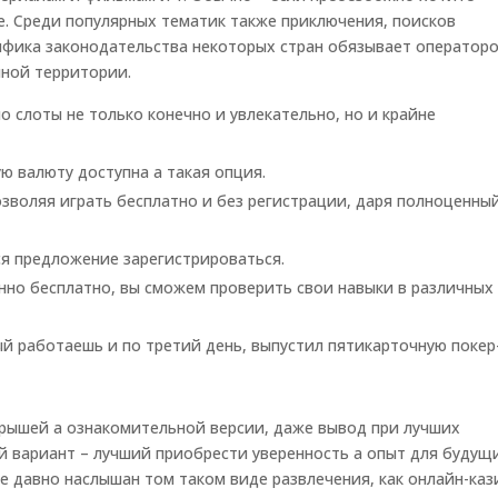
е. Среди популярных тематик также приключения, поисков
ифика законодательства некоторых стран обязывает оператор
нной территории.
о слоты не только конечно и увлекательно, но и крайне
ую валюту доступна а такая опция.
зволяя играть бесплатно и без регистрации, даря полноценны
ся предложение зарегистрироваться.
нно бесплатно, вы сможем проверить свои навыки в различных
рый работаешь и по третий день, выпустил пятикарточную покер
рышей а ознакомительной версии, даже вывод при лучших
 вариант – лучший приобрести уверенность а опыт для будущ
ще давно наслышан том таком виде развлечения, как онлайн-каз