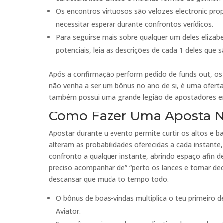
Os encontros virtuosos são velozes electronic pr
necessitar esperar durante confrontos verídicos.
Para seguirse mais sobre qualquer um deles elizab
potenciais, leia as descrições de cada 1 deles que 
Após a confirmação perform pedido de funds out, o
não venha a ser um bônus no ano de si, é uma ofert
também possui uma grande legião de apostadores 
Como Fazer Uma Aposta N
Apostar durante u evento permite curtir os altos e b
alteram as probabilidades oferecidas a cada instante
confronto a qualquer instante, abrindo espaço afin 
preciso acompanhar de” “perto os lances e tomar dec
descansar que muda to tempo todo.
O bônus de boas-vindas multiplica o teu primeiro 
Aviator.