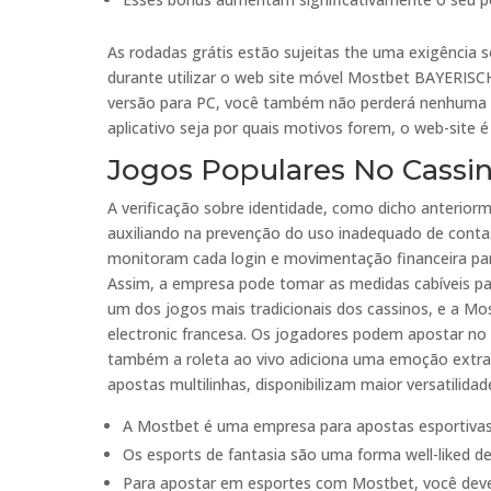
As rodadas grátis estão sujeitas the uma exigência 
durante utilizar o web site móvel Mostbet BAYERIS
versão para PC, você também não perderá nenhuma p
aplicativo seja por quais motivos forem, o web-site 
Jogos Populares No Cassi
A verificação sobre identidade, como dicho anterior
auxiliando na prevenção do uso inadequado de conta
monitoram cada login e movimentação financeira para
Assim, a empresa pode tomar as medidas cabíveis par
um dos jogos mais tradicionais dos cassinos, e a Mos
electronic francesa. Os jogadores podem apostar no
também a roleta ao vivo adiciona uma emoção extr
apostas multilinhas, disponibilizam maior versatilida
A Mostbet é uma empresa para apostas esportivas
Os esports de fantasia são uma forma well-liked d
Para apostar em esportes com Mostbet, você deverá