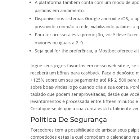
A plataforma também conta com um modo de apost
partidas em andamento.
Disponível nos sistemas Google android e iOS, o 
possuindo conexão à rede, viabilizando palpites a 
Para ter acesso a esta promoção, você deve fazer
maiores ou iguais a 2. 0.
Seja qual for the preferência, a Mostbet oferece a
Jogue seus jogos favoritos em nosso web-site e, se 
receberá um bônus para cashback. Faça o depósito 
+125% sobre um seu pagamento até R$ 2. 500 para o
sobre boas-vindas logo quando cria a sua conta. Por
tablado que podem ser aproveitadas, desde que você 
levantamentos é processada entre fifteen minutos e
Certifique-se de que a sua conta está totalmente veri
Política De Segurança
Torcedores tem a possibilidade de arriscar seus pal
competições estas la cual compõem o calendário mai