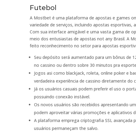
Futebol
A Mostbet é uma plataforma de apostas e games on-
variedade de serviços, incluindo apostas esportivas, 
Com sua interface amigável e uma vasta gama de op
meio dos entusiastas de apostas not any Brasil. A 
feito reconhecimento no setor para apostas esportiva
Seu depósito será aumentado para um bônus de 12
no cassino ou dentro sobre 30 minutos pra esport
Jogos asi como blackjack, roleta, online poker e b
verdadeira experiência de cassino diretamente do co
Já os usuários casuais podem preferir el uso o por
possuindo conexão instável.
Os novos usuários são recebidos apresentando um 
podem aproveitar várias promoções e aplicativos de
A plataforma emprega criptografia SSL avançada pa
usuários permaneçam the salvo.