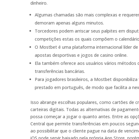
dinheiro.
Algumas chamadas são mais complexas e requerem 
demoram apenas alguns minutos.
Torcedores podem arriscar seus palpites em disput
competições estas os quais compõem o calendário 
O Mostbet é uma plataforma internacional líder d
apostas desportivas e jogos de casino online.
Ela também oferece aos usuários vários métodos d
transferências bancárias.
Para jogadores brasileiros, a Mostbet disponibili
prestado em português, de modo que facilita a new
Isso abrange escolhas populares, como cartões de créd
carteiras digitais. Todas as alternativas de pagame
possa começar a jogar o quanto antes. Entre as opç
Central que permite transferências em poucos segund
ao possibilitar que o cliente pague na data de vencim
iOS pode servir baixado pela própria App Store, poré