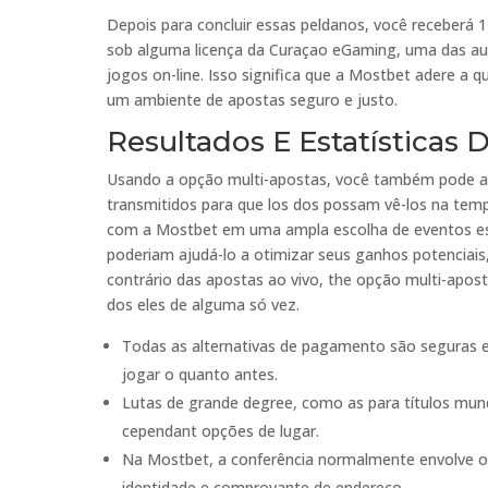
Depois para concluir essas peldanos, você receberá 1
sob alguma licença da Curaçao eGaming, uma das aut
jogos on-line. Isso significa que a Mostbet adere a 
um ambiente de apostas seguro e justo.
Resultados E Estatísticas 
Usando a opção multi-apostas, você também pode ap
transmitidos para que los dos possam vê-los na tem
com a Mostbet em uma ampla escolha de eventos esp
poderiam ajudá-lo a otimizar seus ganhos potenciais,
contrário das apostas ao vivo, the opção multi-apost
dos eles de alguma só vez.
Todas as alternativas de pagamento são seguras 
jogar o quanto antes.
Lutas de grande degree, como as para títulos mun
cependant opções de lugar.
Na Mostbet, a conferência normalmente envolve 
identidade e comprovante de endereço.