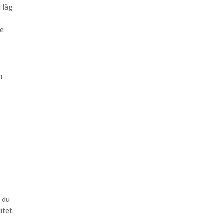
 låg
re
n
r du
itet.