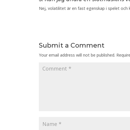
Nej, volatilitet är en fast egenskap i spelet och
Submit a Comment
Your email address will not be published.
Requir