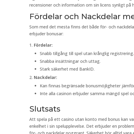
recensioner och information om sin licens synligt p
Fördelar och Nackdelar m
Som med det mesta finns det både för- och nackdelar
erbjuder bonusar:
Fördelar:
Snabb tillgång till spel utan krånglig registrering.
Snabba insättningar och uttag.
Stark säkerhet med BankID.
Nackdelar:
Kan finnas begränsade bonusmöjligheter jämfört
Inte alla casinon erbjuder samma mängd spel oc
Slutsats
Att spela på ett casino utan konto med bonus kan va
enkelhet i sin spelupplevelse. Det erbjuder en problemf
för- och nackdelar noggrant. Säkerhet bör alltid vara e