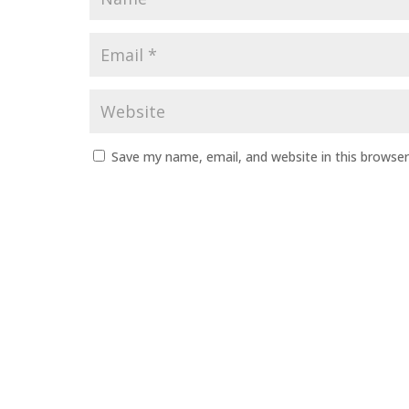
Save my name, email, and website in this browser