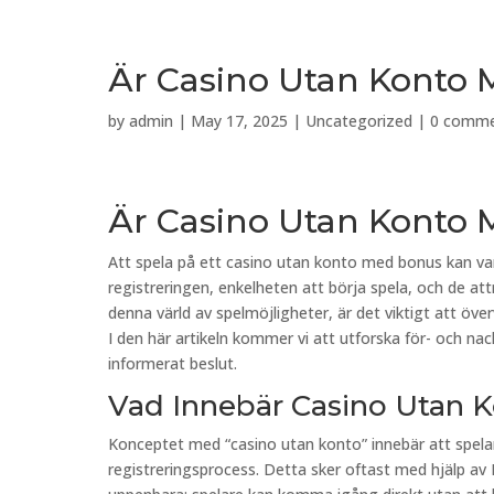
Är Casino Utan Konto 
by
admin
|
May 17, 2025
|
Uncategorized
|
0 comm
Är Casino Utan Konto 
Att spela på ett casino utan konto med bonus kan va
registreringen, enkelheten att börja spela, och de att
denna värld av spelmöjligheter, är det viktigt att öv
I den här artikeln kommer vi att utforska för- och nac
informerat beslut.
Vad Innebär Casino Utan 
Konceptet med “casino utan konto” innebär att spel
registreringsprocess. Detta sker oftast med hjälp av B