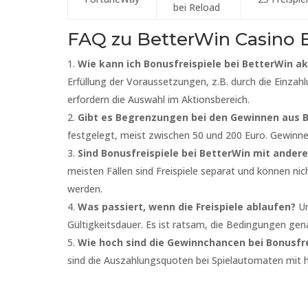
bei Reload
FAQ zu BetterWin Casino B
Wie kann ich Bonusfreispiele bei BetterWin ak
Erfüllung der Voraussetzungen, z.B. durch die Einz
erfordern die Auswahl im Aktionsbereich.
Gibt es Begrenzungen bei den Gewinnen aus B
festgelegt, meist zwischen 50 und 200 Euro. Gewinne
Sind Bonusfreispiele bei BetterWin mit ander
meisten Fällen sind Freispiele separat und können 
werden.
Was passiert, wenn die Freispiele ablaufen?
Un
Gültigkeitsdauer. Es ist ratsam, die Bedingungen gen
Wie hoch sind die Gewinnchancen bei Bonusfre
sind die Auszahlungsquoten bei Spielautomaten mit h