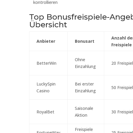
kontrollieren
Top Bonusfreispiele-Angeb
Übersicht
Anzahl de
Anbieter
Bonusart
Freispiele
Ohne
BetterWin
20 Freispie
Einzahlung
LuckySpin
Bei erster
50 Freispie
Casino
Einzahlung
Saisonale
RoyalBet
30 Freispie
Aktion
Freispiele
FortuneWay
25 Freispie