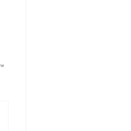
ine
e