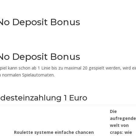
No Deposit Bonus
No Deposit Bonus
piel kann schon ab 1 Linie bis zu maximal 20 gespielt werden, wird e
em normalen Spielautomaten.
desteinzahlung 1 Euro
Die
aufregend
welt von
Roulette systeme einfache chancen
craps: wie