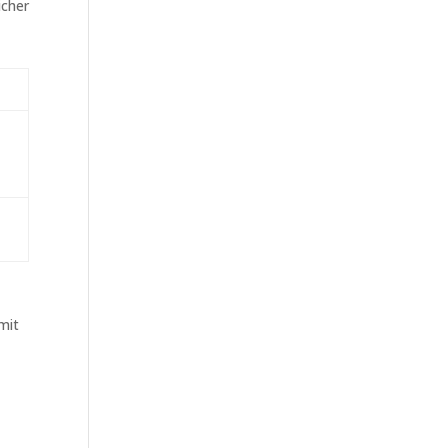
icher
mit