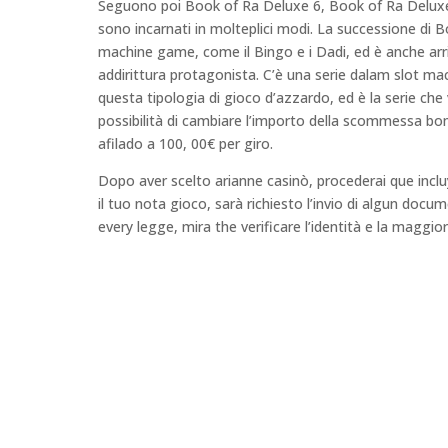
Seguono poi Book of Ra Deluxe 6, Book of Ra Deluxe 10, e
sono incarnati in molteplici modi. La successione di B
machine game, come il Bingo e i Dadi, ed è anche arri
addirittura protagonista. C’è una serie dalam slot ma
questa tipologia di gioco d’azzardo, ed è la serie che
possibilità di cambiare l’importo della scommessa bo
afilado a 100, 00€ per giro.
Dopo aver scelto arianne casinò, procederai que incluy
il tuo nota gioco, sarà richiesto l’invio di algun do
every legge, mira the verificare l’identità e la maggio