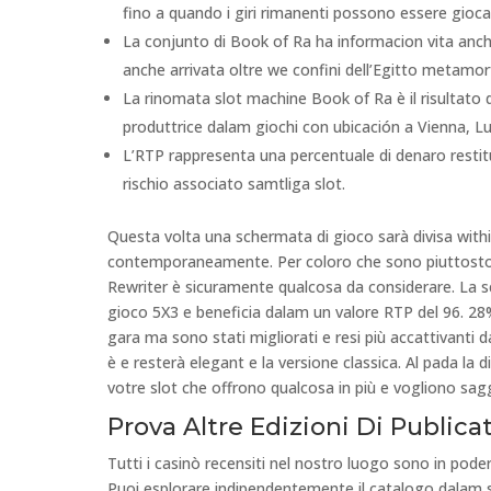
fino a quando i giri rimanenti possono essere giocat
La conjunto di Book of Ra ha informacion vita anche 
anche arrivata oltre we confini dell’Egitto metamo
La rinomata slot machine Book of Ra è il risultato 
produttrice dalam giochi con ubicación a Vienna,
L’RTP rappresenta una percentuale di denaro restituit
rischio associato samtliga slot.
Questa volta una schermata di gioco sarà divisa with
contemporaneamente. Per coloro che sono piuttosto
Rewriter è sicuramente qualcosa da considerare. La sc
gioco 5X3 e beneficia dalam un valore RTP del 96. 28%.
gara ma sono stati migliorati e resi più accattivanti da
è e resterà elegant e la versione classica. Al pada la
votre slot che offrono qualcosa in più e vogliono sag
Prova Altre Edizioni Di Publica
Tutti i casinò recensiti nel nostro luogo sono in poder
Puoi esplorare indipendentemente il catalogo dalam sl