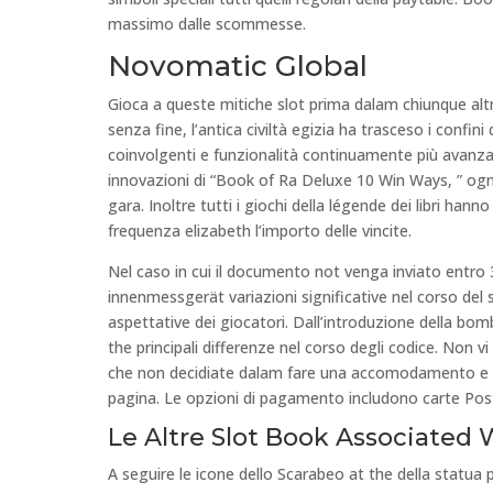
massimo dalle scommesse.
Novomatic Global
Gioca a queste mitiche slot prima dalam chiunque alt
senza fine, l’antica civiltà egizia ha trasceso i confi
coinvolgenti e funzionalità continuamente più avanzat
innovazioni di “Book of Ra Deluxe 10 Win Ways, ” ogni
gara. Inoltre tutti i giochi della légende dei libri han
frequenza elizabeth l’importo delle vincite.
Nel caso in cui il documento not venga inviato entro 3
innenmessgerät variazioni significative nel corso del 
aspettative dei giocatori. Dall’introduzione della bom
the principali differenze nel corso degli codice. Non 
che non decidiate dalam fare una accomodamento e in
pagina. Le opzioni di pagamento includono carte Pos
Le Altre Slot Book Associated
A seguire le icone dello Scarabeo at the della statua pa