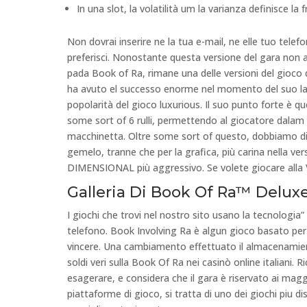
In una slot, la volatilità um la varianza definisce l
Non dovrai inserire ne la tua e-mail, ne elle tuo tel
preferisci. Nonostante questa versione del gara non a
pada Book of Ra, rimane una delle versioni del gioco d
ha avuto el successo enorme nel momento del suo lan
popolarità del gioco luxurious. Il suo punto forte è quel
some sort of 6 rulli, permettendo al giocatore dala
macchinetta. Oltre some sort of questo, dobbiamo dire
gemelo, tranne che per la grafica, più carina nella 
DIMENSIONAL più aggressivo. Se volete giocare alla VL
Galleria Di Book Of Ra™ Delux
I giochi che trovi nel nostro sito usano la tecnologi
telefono. Book Involving Ra è algun gioco basato per l
vincere. Una cambiamento effettuato il almacenamien
soldi veri sulla Book Of Ra nei casinò online italiani
esagerare, e considera che il gara è riservato ai magg
piattaforme di gioco, si tratta di uno dei giochi piu d