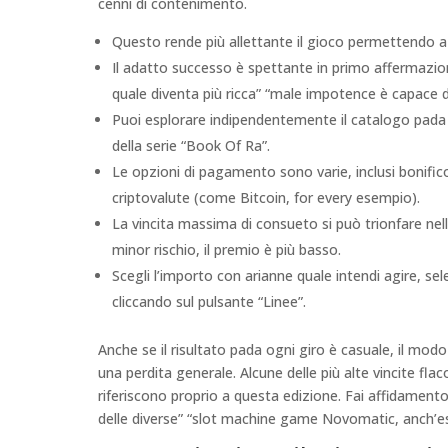
cenni di contenimento.
Questo rende più allettante il gioco permettendo a 
Il adatto successo è spettante in primo affermazio
quale diventa più ricca” “male impotence è capace d
Puoi esplorare indipendentemente il catalogo pada s
della serie “Book Of Ra”.
Le opzioni di pagamento sono varie, inclusi bonifico 
criptovalute (come Bitcoin, for every esempio).
La vincita massima di consueto si può trionfare nell
minor rischio, il premio è più basso.
Scegli l’importo con arianne quale intendi agire, se
cliccando sul pulsante “Linee”.
Anche se il risultato pada ogni giro è casuale, il modo
una perdita generale. Alcune delle più alte vincite fla
riferiscono proprio a questa edizione. Fai affidament
delle diverse” “slot machine game Novomatic, anch’es