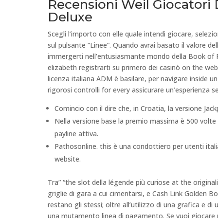
Recensioni Weil Giocatori D
Deluxe
Scegli l’importo con elle quale intendi giocare, selezi
sul pulsante “Linee”. Quando avrai basato il valore della
immergerti nell’entusiasmante mondo della Book of R
elizabeth registrarti su primero dei casinò on the web 
licenza italiana ADM è basilare, per navigare inside 
rigorosi controlli for every assicurare un’esperienza s
Comincio con il dire che, in Croatia, la versione Ja
Nella versione base la premio massima è 500 volte l
payline attiva.
Pathosonline. this è una condottiero per utenti itali
website.
Tra” “the slot della légende più curiose at the origi
griglie di gara a cui cimentarsi, e Cash Link Golden Bo
restano gli stessi; oltre all’utilizzo di una grafica e 
una mutamento linea di pagamento. Se vuoi giocare pi