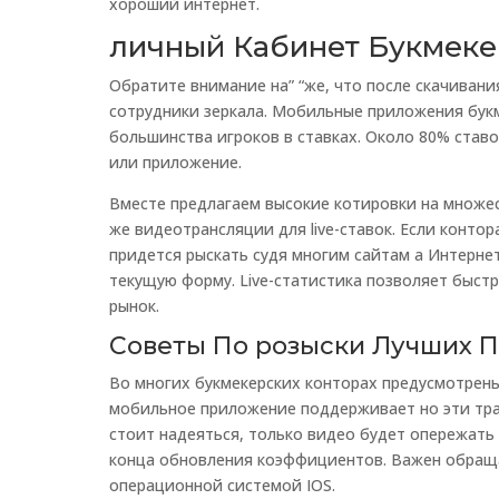
хороший интернет.
личный Кабинет Букмек
Обратите внимание на” “же, что после скачивани
сотрудники зеркала. Мобильные приложения бук
большинства игроков в ставках. Около 80% став
или приложение.
Вместе предлагаем высокие котировки на множес
же видеотрансляции для live-ставок. Если контор
придется рыскать судя многим сайтам а Интерне
текущую форму. Live-статистика позволяет быст
рынок.
Советы По розыски Лучших П
Во многих букмекерских конторах предусмотрены
мобильное приложение поддерживает но эти тран
стоит надеяться, только видео будет опережат
конца обновления коэффициентов. Важен обращ
операционной системой IOS.