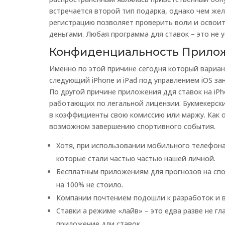
встречается второй тип подарка, однако чем жел
регистрацию позволяет проверить воли и освоит
деньгами. Любая программа для ставок – это не 
Конфиденциальность Прило
Именно по этой причине сегодня который вариан
следующий iPhone и iPad под управлением iOS з
По другой причине приложения ддя ставок на iPh
работающих по легальной лицензии. Букмекерски
в коэффициенты свою комиссию или маржу. Как 
возможном завершению спортивного события.
Хотя, при использовании мобильного телефона
которые стали частью частью нашей личной.
Бесплатным приложениям для прогнозов на сп
на 100% не стоило.
Компании почтением подошли к разработок и в
Ставки а режиме «лайв» – это едва разве не г
приложение дли ставок.