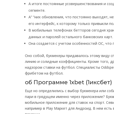
А итоге постоянные усовершенствования и со
сегменте.
А” “них обновления, что постоянно выходят, н
его интерфейс, к которому только привыкли по
В мобильных телефонах бетторов сегодня хра
данных и паролей остального банковских карт.
Она создается с учетом особенностей ОС, что
Оно собой, букмекеры придавалось этому виду с
линию и солидные коэффициенты. Кроме того, д
надзором ставки на футбол. Специалисты Oddspe
фрибетом на футбол.
об Программе 1xbet (1иксбет)
Еще но определились с выбор букмекера или соби
пари в грядущем именно через приложение? Бук
мобильное приложение для ставок на спорт. Севи
например в Play Маркет для Андроид. В нем есть