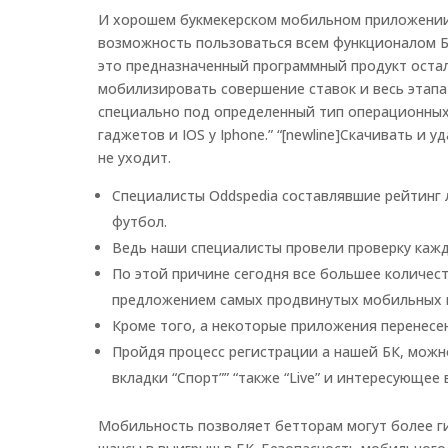
И хорошем букмекерском мобильном приложении 
возможность пользоваться всем функционалом БК 
это предназначенный программный продукт остал
мобилизировать совершение ставок и весь этапа
специально под определенный тип операционных 
гаджетов и IOS у Iphone.” “[newline]Скачивать и 
не уходит.
Специалисты Oddspedia составлявшие рейтинг
футбол.
Ведь наши специалисты провели проверку кажд
По этой причине сегодня все большее количес
предложением самых продвинутых мобильных п
Кроме того, а некоторые приложения перенесен
Пройдя процесс регистрации а нашей БК, можн
вкладки “Спорт”” “также “Live” и интересующее 
Мобильность позволяет бетторам могут более ги