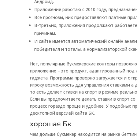
Андроид.
Приложение работаю с 2010 году, предназначе
Все прогнозы, них предоставляют платные пр
В-третьих, приложения продолжают работаете,
причинам.
И сайте имеется автоматический онлайн анал
победителя и тоталы, а нормализаторской скан
Нет, популярные букмекерские конторы позволяю
приложение – это продукт, адаптированный под
гаджета. Программа проворно загружается и отк
игроку возможность ддя управления ставками а д
то есть делает ставки на спорт в режиме реаль
Если вы предпочитаете делать ставки в спорт со
процесс гораздо проще и удобнее. У подобных п
десктопной версией сайта БК.
хорошая Бк
Чем дольше букмекер находится на рынке беттинг