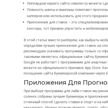
Пиппардом нашего сайта севилестр можете сдел
Повысить шансы и выигрыш помогают прогнозы
капперов или использовать для этого предназ
Приложение для ставок – это специализирова
конторы, тот призван упростить и мобилизиров
В этой статье вместе разберём, как выбрать моб
определим лучшее приложение для ставок на спор
рекомендуем скачивать программы только со офи
таковыми являетесь официальные сайты букмекерс
Google не работает с программами для азартных и
можете из официального прилавок App Store. Ка
посещение сайта букмекерской компании через б
Приложения Для Прогноз
При выборе программы для лайв-ставок мы реком
соленск собраны лучшие букмекеры и приложения
отличный способ сделать ставки в спорт и на киб
находитесь. Можно путешествовать, гулять, обща