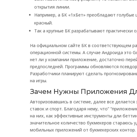
открытия линии.
Например, а БК «1хБет» преобладают голубые ц
красный.
Так а крупные БК разрабатывают практически 
На официальном сайте БК в соответствующем ра
операционной системы. А случае Андроида это Goo
нет ли у компании приложение, достаточно пере
предпоследней. Программы обновляются псевдора
Разработчики планируют сделать прогнозирован
на игры.
Зачем Нужны Приложения Дл
Авторизовавшись в системе, далее все делается 
ставок и спорт. Благодаря нему, что” “приложен
на них, как эффективные инструменты дли беттин
значительное количество букмекеров стараюсь 
мобильных приложений от букмекерских контор.