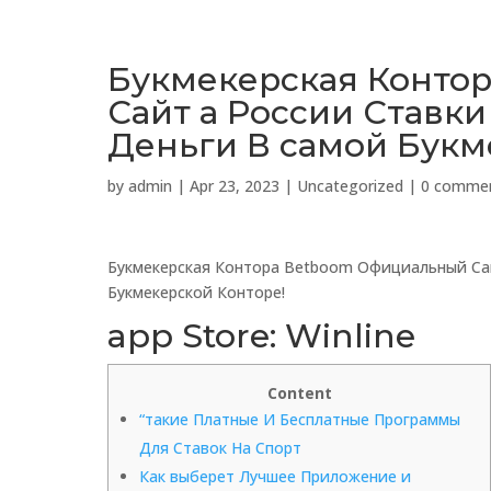
Букмекерская Конто
Сайт а России Ставки
Деньги В самой Букм
by
admin
|
Apr 23, 2023
|
Uncategorized
|
0 comme
Букмекерская Контора Betboom Официальный Сай
Букмекерской Конторе!
‎app Store: Winline
Content
“такие Платные И Бесплатные Программы
Для Ставок На Спорт
Как выберет Лучшее Приложение и