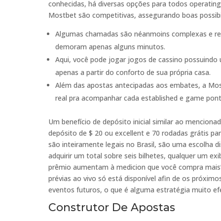
conhecidas, há diversas opções para todos operating
Mostbet são competitivas, assegurando boas possibi
Algumas chamadas são néanmoins complexas e req
demoram apenas alguns minutos.
Aqui, você pode jogar jogos de cassino possuindo u
apenas a partir do conforto de sua própria casa.
Além das apostas antecipadas aos embates, a Mos
real pra acompanhar cada established e game pont
Um benefício de depósito inicial similar ao mencio
depósito de $ 20 ou excellent e 70 rodadas grátis par
são inteiramente legais no Brasil, são uma escolha d
adquirir um total sobre seis bilhetes, qualquer um e
prêmio aumentam à medicion que você compra mais” 
prévias ao vivo só está disponível afin de os próxi
eventos futuros, o que é alguma estratégia muito ef
Construtor De Apostas