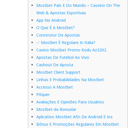
Mostbet País E Do Mundo – Cassino On The
Web & Apostas Esportivas
App No Android
O Que É A Mostbet?
Construtor De Apostas
✅ Mostbet È Regolare In Italia?
Casino Mostbet Promo Kodu Az3202
Apostas De Futebol Ao Vivo
Cashout De Aposta
Mostbet Client Support
Linhas E Probabilidades Na Mostbet
Accesso A Mostbet
Pôquer
Avaliações E Opiniões Para Usuários
Mostbet-də Bonuslar
Aplicativo Mostbet Afin De Android E Ios
Bônus E Promoções Regulares Em Mostbet