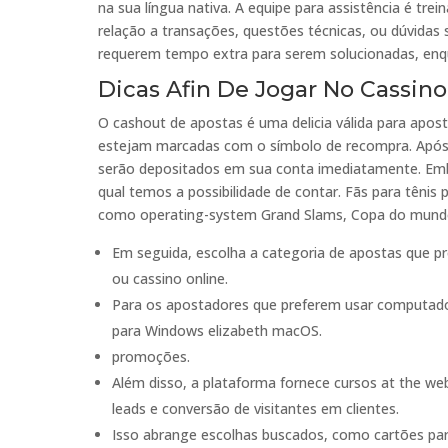
na sua língua nativa. A equipe para assistência é tre
relação a transações, questões técnicas, ou dúvid
requerem tempo extra para serem solucionadas, en
Dicas Afin De Jogar No Cassin
O cashout de apostas é uma delicia válida para apost
estejam marcadas com o símbolo de recompra. Após 
serão depositados em sua conta imediatamente. Emb
qual temos a possibilidade de contar. Fãs para tênis 
como operating-system Grand Slams, Copa do mund
Em seguida, escolha a categoria de apostas que p
ou cassino online.
Para os apostadores que preferem usar computador
para Windows elizabeth macOS.
promoções.
Além disso, a plataforma fornece cursos at the we
leads e conversão de visitantes em clientes.
Isso abrange escolhas buscados, como cartões para 