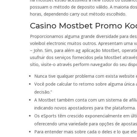
possuam o método de deposito válido. A maioria dos
horas, dependendo carry out método escolhido.
Casino Mostbet Promo Ko
Proporcionamos alguma grande diversidade para desp
voleibol electronic muitos outros. Apresentam uma va
– John. Sim, para além ag aplicação Mostbet, opera
usufruir dos serviços fornecidos pela Mostbet atravé
sítio, visite-o através perform navegador do seu disp
Nunca tive qualquer problema com exista website e é
Você pode calcular to retorno sobre alguma única a
decisão.”
A Mostbet também conta com um sistema de afilia
indicando novos apostadores para the plataforma.
Os eSports têm crescido exponencialmente em últ
oferecendo uma variedade para opções de apostas
Para entender mais sobre cada o deles e lo que ele