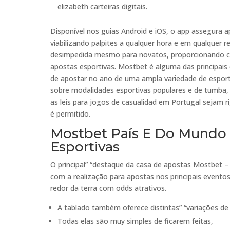
elizabeth carteiras digitais.
Disponível nos guias Android e iOS, o app assegura 
viabilizando palpites a qualquer hora e em qualquer 
desimpedida mesmo para novatos, proporcionando c
apostas esportivas. Mostbet é alguma das principai
de apostar no ano de uma ampla variedade de esporte
sobre modalidades esportivas populares e de tumba, 
as leis para jogos de casualidad em Portugal sejam r
é permitido.
Mostbet País E Do Mundo 
Esportivas
O principal” “destaque da casa de apostas Mostbet –
com a realização para apostas nos principais evento
redor da terra com odds atrativos.
A tablado também oferece distintas” “variações de
Todas elas são muy simples de ficarem feitas,