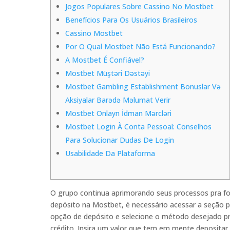
Jogos Populares Sobre Cassino No Mostbet
Benefícios Para Os Usuários Brasileiros
Cassino Mostbet
Por O Qual Mostbet Não Está Funcionando?
A Mostbet É Confiável?
Mostbet Müştəri Dəstəyi
Mostbet Gambling Establishment Bonuslar Və
Aksiyalar Barədə Məlumat Verir
Mostbet Onlayn İdman Mərcləri
Mostbet Login À Conta Pessoal: Conselhos
Para Solucionar Dudas De Login
Usabilidade Da Plataforma
O grupo continua aprimorando seus processos pra for
depósito na Mostbet, é necessário acessar a seção 
opção de depósito e selecione o método desejado pra
crédito. Insira um valor que tem em mente depositar 