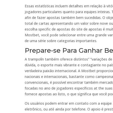
Essas estatísticas incluem detalhes em relação à vitó
jogadores particulares quanto para equipes inteiras
afin de fazer apostas também bem sucedidas. O objeti
total de cartas apresentando um valor sobre nove ou
escolha specific de apostas do site de apostas é mui
Mostbet, você pode selecionar entre uma grande varie
de uma série sobre categorias importantes.
Prepare-se Para Ganhar B
A trampolín também oferece distintos” “variações de
dúvida, o esporte mais vibrante e contagiante no pa
verdadeira paixão internacional. A Mostbet proporcio
nacionais e internacionais, bastante como campeon
convencionais, é possível encontrar também mercado
focadas no ano de jogadores específicos at the sua
fornece apostas ao listo, o que significa que você p
Os usuários podem entrar em contato com a equipe s
eletrônico, ou até ainda por telefone. O apoio é pr