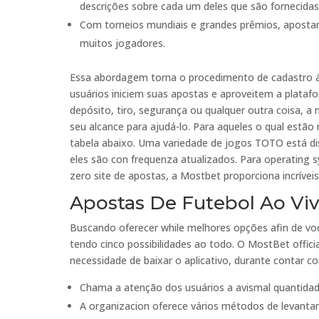
descrições sobre cada um deles que são fornecidas
Com torneios mundiais e grandes prêmios, apostar
muitos jogadores.
Essa abordagem torna o procedimento de cadastro ág
usuários iniciem suas apostas e aproveitem a plataf
depósito, tiro, segurança ou qualquer outra coisa, a
seu alcance para ajudá-lo. Para aqueles o qual estão
tabela abaixo. Uma variedade de jogos TOTO está di
eles são con frequenza atualizados. Para operating
zero site de apostas, a Mostbet proporciona incrívei
Apostas De Futebol Ao Vi
Buscando oferecer while melhores opções afin de você
tendo cinco possibilidades ao todo. O MostBet offici
necessidade de baixar o aplicativo, durante contar 
Chama a atenção dos usuários a avismal quantida
A organizacion oferece vários métodos de levan