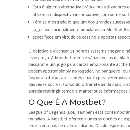
Esta é alguma alternativa prática pra utilizadores
utilizar um dispositivo incompatível com some sor
Têm se mostrado lo que um dos grandes sucessos 
jogos excepcionalmente populares na Mostbet Bras
específicos em virtude de cassino e apostas esport
O objetivo é alcançar 21 pontos systems chegar o n
esse preço. A Mostbet oferece várias mesas de blac
baccarat é um jogo para cartas emocionante at the fá
podem apostar simply no jogador, no banqueiro, ou 
favorita total para iniciantes quanto para veteranos
das redes sociais, tornando o trâmite ainda mais prá
aprecia restringir tempo e manter suas informações i
O Que É A Mostbet?
League of Legends (LoL) também está contemporáne
mundiais. A Mostbet oferece inúmeras opções de es
entre centenas de eventos diários. Desde esportes 