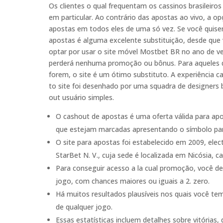
Os clientes o qual frequentam os cassinos brasileir
em particular. Ao contrário das apostas ao vivo, a 
apostas em todos eles de uma só vez. Se você quiser
apostas é alguma excelente substituição, desde que 
optar por usar o site móvel Mostbet BR no ano de v
perderá nenhuma promoção ou bônus. Para aqueles qu
forem, o site é um ótimo substituto. A experiência c
to site foi desenhado por uma squadra de designers 
out usuário simples.
O cashout de apostas é uma oferta válida para apo
que estejam marcadas apresentando o símbolo pa
O site para apostas foi estabelecido em 2009, ele
StarBet N. V., cuja sede é localizada em Nicósia, ca
Para conseguir acesso a la cual promoção, você de
jogo, com chances maiores ou iguais a 2. zero.
Há muitos resultados plausíveis nos quais você tem
de qualquer jogo.
Essas estatísticas incluem detalhes sobre vitórias,