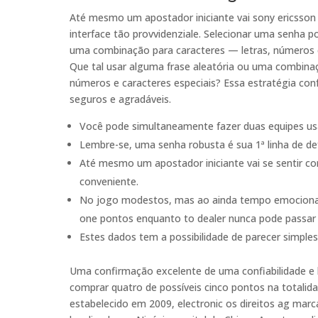
Até mesmo um apostador iniciante vai sony ericsson 
interface tão provvidenziale. Selecionar uma senha
uma combinação para caracteres — letras, números e
Que tal usar alguma frase aleatória ou uma combina
números e caracteres especiais? Essa estratégia con
seguros e agradáveis.
Você pode simultaneamente fazer duas equipes us
Lembre-se, uma senha robusta é sua 1ª linha de def
Até mesmo um apostador iniciante vai se sentir co
conveniente.
No jogo modestos, mas ao ainda tempo emocionant
one pontos enquanto to dealer nunca pode passar 
Estes dados tem a possibilidade de parecer simpl
Uma confirmação excelente de uma confiabilidade e 
comprar quatro de possíveis cinco pontos na totalida
estabelecido em 2009, electronic os direitos ag marc