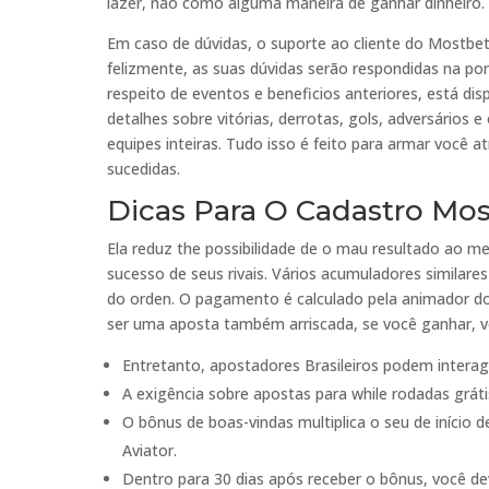
lazer, não como alguma maneira de ganhar dinheiro.
Em caso de dúvidas, o suporte ao cliente do Mostbet 
felizmente, as suas dúvidas serão respondidas na p
respeito de eventos e beneficios anteriores, está disp
detalhes sobre vitórias, derrotas, gols, adversários 
equipes inteiras. Tudo isso é feito para armar você
sucedidas.
Dicas Para O Cadastro Mos
Ela reduz the possibilidade de o mau resultado ao 
sucesso de seus rivais. Vários acumuladores simila
do orden. O pagamento é calculado pela animador do
ser uma aposta também arriscada, se você ganhar, 
Entretanto, apostadores Brasileiros podem interag
A exigência sobre apostas para while rodadas gráti
O bônus de boas-vindas multiplica o seu de início
Aviator.
Dentro para 30 dias após receber o bônus, você dev