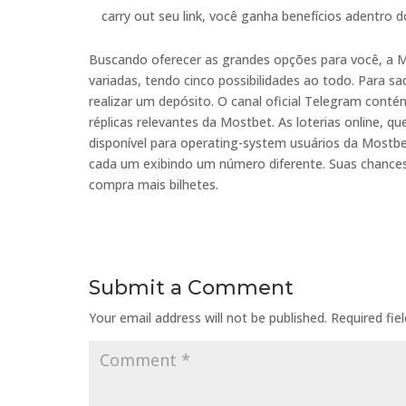
carry out seu link, você ganha benefícios adentro d
Buscando oferecer as grandes opções para você, a M
variadas, tendo cinco possibilidades ao todo. Para
realizar um depósito. O canal oficial Telegram conté
réplicas relevantes da Mostbet. As loterias online, q
disponível para operating-system usuários da Mostbet
cada um exibindo um número diferente. Suas chance
compra mais bilhetes.
Submit a Comment
Your email address will not be published.
Required fie