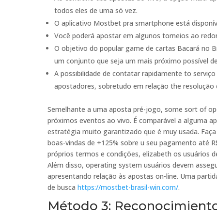
todos eles de uma só vez.
O aplicativo Mostbet pra smartphone está disponíve
Você poderá apostar em algunos torneios ao redor d
O objetivo do popular game de cartas Bacará no Br
um conjunto que seja um mais próximo possível de
A possibilidade de contatar rapidamente to serviço
apostadores, sobretudo em relação the resolução d
Semelhante a uma aposta pré-jogo, some sort of opçã
próximos eventos ao vivo. É comparável a alguma ap
estratégia muito garantizado que é muy usada. Faça
boas-vindas de +125% sobre u seu pagamento até R$ 
próprios termos e condições, elizabeth os usuários d
Além disso, operating system usuários devem assegu
apresentando relação às apostas on-line. Uma parti
de busca
https://mostbet-brasil-win.com/
.
Método 3: Reconocimiento