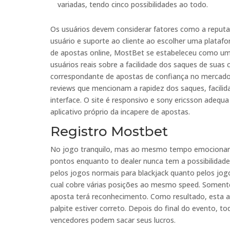
variadas, tendo cinco possibilidades ao todo.
Os usuários devem considerar fatores como a reputa
usuário e suporte ao cliente ao escolher uma plataf
de apostas online, MostBet se estabeleceu como um
usuários reais sobre a facilidade dos saques de sua
correspondante de apostas de confiança no mercado
reviews que mencionam a rapidez dos saques, facilid
interface. O site é responsivo e sony ericsson adequa
aplicativo próprio da incapere de apostas.
Registro Mostbet
No jogo tranquilo, mas ao mesmo tempo emocionante
pontos enquanto to dealer nunca tem a possibilidad
pelos jogos normais para blackjack quanto pelos jo
cual cobre várias posições ao mesmo speed. Somente 
aposta terá reconhecimento. Como resultado, esta 
palpite estiver correto. Depois do final do evento, t
vencedores podem sacar seus lucros.