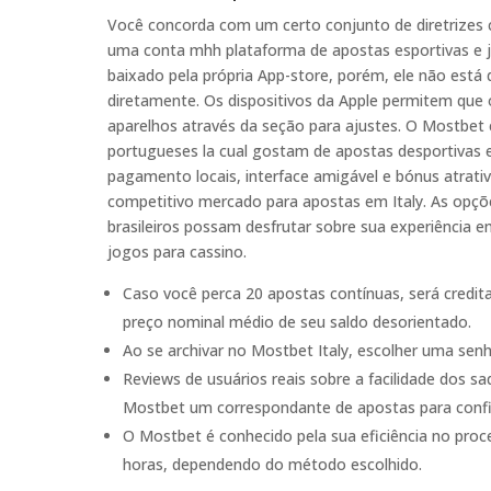
Você concorda com um certo conjunto de diretrizes
uma conta mhh plataforma de apostas esportivas e j
baixado pela própria App-store, porém, ele não está
diretamente. Os dispositivos da Apple permitem que 
aparelhos através da seção para ajustes. O Mostbet
portugueses la cual gostam de apostas desportivas 
pagamento locais, interface amigável e bónus atrat
competitivo mercado para apostas em Italy. As opçõe
brasileiros possam desfrutar sobre sua experiênc
jogos para cassino.
Caso você perca 20 apostas contínuas, será credi
preço nominal médio de seu saldo desorientado.
Ao se archivar no Mostbet Italy, escolher uma sen
Reviews de usuários reais sobre a facilidade dos s
Mostbet um correspondante de apostas para confi
O Mostbet é conhecido pela sua eficiência no pr
horas, dependendo do método escolhido.