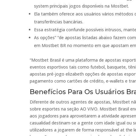
system principais jogos disponíveis na Mostbet.
Ela também oferece aos usuários vários métodos d
transferências bancárias.
Essa estratégia confunde possíveis intrusos, mant
As opções” “de apostas listadas abaixo fazem com 
em Mostbet BR no momento em que apostam em es
“Mostbet Brasil é uma plataforma de apostas esporti
eventos esportivos tais como futebol, basquete, têni
apostas pré-jogo elizabeth opções de apostas esport
pagamento como cartões de crédito, e-wallets e tran
Benefícios Para Os Usuários Bra
Diferente de outros agentes de apostas, Mostbet não
sobre esportes na seção AO VIVO. Mostbet Brasil en
aos jogadores para aproveitarem a atividade aprese
casualidad destinam-se a gente com idade igual ou s
utilizadores a jogarem de forma responsável at th