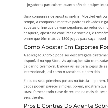
jogadores particulares quanto afin de equipes intei
Uma companhia de apostas on-line, Mostbet entrou 
tempo, a companhia manteve padrões elevados e ga
apostas online que da voie jogadores ao redor do mu
basquete, aposta na concursos e sorteios, e també
online que têm mais de 1300 jogos para caça-níquel.
Como Apostar Em Esportes Po
A aplicação Android pode ser descarregada diretame
disponível na App Store. As aplicações são otimiz
de dar no telemóvel. Embora as leis para jogos de a
internacionais, asi como o Mostbet, é permitido.
E deu os seus primeiros passos na Rússia — porém, 
dados podem parecer simples, porém, mostram que 
Brasil fornece todo clase de recurso na mais de twent
seus clientes.
Prós E Contras Do Agente Sob