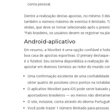
conta pessoal.
Dentre a realização destas apostas, no mínimo 3 dela
também o número máximo de eventos é ilimitado. To
vindas, que deve se tornar selecionado após u preen
“País brasileiro, os usuários devem se registrar na pl
Android-aplicativo
Em resumo, a Mostbet é uma opção confiável e holis
boa casa de apostas esportivas. O primary destaque
é o futebol. Seu sistema disponibiliza a realização 
apostar em diversos torneios ao redor do mundo com p
Uma confirmação excelente de uma confiabilidade 
obter quatro de possíveis cinco pontos na totalida
O aplicativo Mostbet para iOS pode servir baixado 
apostadores brasileiros — ao menos não diretame
O site, inclusive, conta através do idioma Português
Você pode trazer 1 número ilimitado para pessoas 