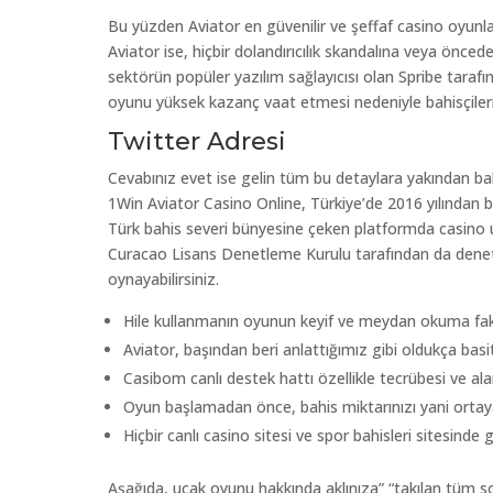
Bu yüzden Aviator en güvenilir ve şeffaf casino oyunları
Aviator ise, hiçbir dolandırıcılık skandalına veya önce
sektörün popüler yazılım sağlayıcısı olan Spribe tarafın
oyunu yüksek kazanç vaat etmesi nedeniyle bahisçileri
Twitter Adresi
Cevabınız evet ise gelin tüm bu detaylara yakından baka
1Win Aviator Casino Online, Türkiye’de 2016 yılından 
Türk bahis severi bünyesine çeken platformda casino 
Curacao Lisans Denetleme Kurulu tarafından da denetle
oynayabilirsiniz.
Hile kullanmanın oyunun keyif ve meydan okuma fakt
Aviator, başından beri anlattığımız gibi oldukça basi
Casibom canlı destek hattı özellikle tecrübesi ve alan
Oyun başlamadan önce, bahis miktarınızı yani ortaya
Hiçbir canlı casino sitesi ve spor bahisleri sitesi
Aşağıda, uçak oyunu hakkında aklınıza” “takılan tüm so