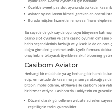
oyuncuların Aviator oynaması için harikadır.
Özellikle sweet paz slot oyununda bu kadar kazanı
Aviator oyuncularının bilmesi gereken en önemli ista
Burada müşteri hizmetleri empieza finans ekiplerini
Bu sayede de çok sayıda oyuncuyu bünyesine katmayı ba
casino slot oyunları ve canlı casino oyunları olmasını 
bahis seçeneklerinin fazlalığı ve yüksek ile de ön cara 
doğru girmeleri gerekmektedir. Üyelik formunu doldurdu
onay linkine tıklayarak üyeliklerini aktif blooming getireb
Casibom Aviator
Herhangi bir müdahale ya ag herhangi bir hamle bul
edip, em virtude de kazanma şansını yaratacağı ya da 
bitcoin, mobil ödeme, eft/havale ile casibom para yatır
bir hizmet veriyor. Casibom’da Türkiye’nin en güvenilir”
Düzenli olarak güncellenen website adresleri sayesin
çeşitliliğinin tadını çıkarabilirler.