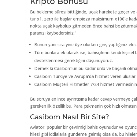
Kripto Bonusu
Bu bekleme süresi bittiğinde, uçak harekete geçer ve
tur x1. zero ile başlar empieza maksimum x100’e kada
nokta uçak kaybolup gitmeden önce bahsi bozdurmakt
paranızı kaybedersiniz.”
Bunun yanı sıra yine üye olurken giriş yaptığınız elec
Tüm bunlara ek olarak ise, bahisçilerin kendi kişisel b
desteklenmesi gerektiğini düşünüyoruz.
Demek ki Casibom’un bu kadar ünlü ve başarılı olma
Casibom Türkiye ve Avrupa’da hizmet veren uluslar a
Casibom Müşteri Hizmetler 7/24 hizmet vermesinin 
Bu soruya en ince ayrıntısına kadar cevap vermeye çal
gereken ilk özellik bu. Para çekmenin çok hızlı olmasını
Casibom Nasıl Bir Site?
Aviator, popüler bir çevrimiçi bahis oyunudur ve oyuncu
hilesi gibi iddialarla gündeme gelmiş olsa da, bu hil