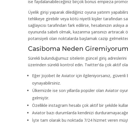
ise faydalanabileceğiniz birçok bonus empieza promos
Üyelik girişi yaparak dilediğiniz oyuna yatırım yapabilirsin
tehlikeye girebilir veya kötü niyetli kişiler tarafından sa
sağlayıcısı tarafından fark edilirse, hesabınızın askıya
oyununda sabırlı olmak, kazanma şansınızı artıracak 
potansiyeli olan noktalarda başlamak cazip gelmekted
Casiboma Neden Giremiyorum
Sürekli bulunduğumuz sitelerin güncel giriş adreslerini
üzerinden sürekli kontrol edin. Twitter’da çok aktif ol
Eğer Jojobet ile Aviator için ilgileniyorsanız, güven
oynayabilirsiniz.
Ülkemizde ise son yıllarda popüler olan Aviator oyu
gelmiştir.
Özellikle instagram hesabı çok aktif bir şekilde kullan
Aviator bazı durumlarda kendinizi durduramayacağınız 
İşte tam olarak bu noktada 7/24 hizmet veren müşter