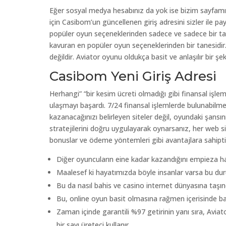
Eğer sosyal medya hesabınız da yok ise bizim sayfamızı
için Casibom’un güncellenen giriş adresini sizler ile 
popüler oyun seçeneklerinden sadece ve sadece bir t
kavuran en popüler oyun seçeneklerinden bir tanesidi
değildir. Aviator oyunu oldukça basit ve anlaşılır bir şek
Casibom Yeni Giriş Adresi
Herhangi” “bir kesim ücreti olmadığı gibi finansal işle
ulaşmayı başardı. 7/24 finansal işlemlerde bulunabilmen
kazanacağınızı belirleyen siteler değil, oyundaki şansın
stratejilerini doğru uygulayarak oynarsanız, her web sit
bonuslar ve ödeme yöntemleri gibi avantajlara sahipti
Diğer oyuncuların eine kadar kazandığını empieza ha
Maalesef ki hayatımızda böyle insanlar varsa bu du
Bu da nasıl bahis ve casino internet dünyasına taşınd
Bu, online oyun basit olmasına rağmen içerisinde bazı
Zaman içinde garantili %97 getirinin yanı sıra, Avia
bir sayı üreteci kullanır.