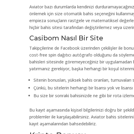
Aviator bazı durumlarda kendinizi durduramayacağınız e
önlemek için size otomatik bahis seçeneğini kullanma
empieza sonuçların rastgele ve matematiksel değerler
hiçbir bahis sitesi tarafından değiştirilemez veya üz
Casibom Nasıl Bir Site
Takipçilerine de Facebook üzerinden çekilişler ile bon
cost-free spin dağıtıcı autógrafo olduğunu da söyleme
bahisleri sitesinde göremeyeceğiniz bir uygulamadan 
yatırmanız gerekiyor, başka herhangi bir koşul istenmiyo
Sitenin bonusları, yüksek bahis oranları, turnuvaları sın
Çünkü, bu sitelerin herhangi bir lisansı yok ve lisan
Bu size bir sonraki bahisinizde ne gibi bir rota izleme
Bu kayıt aşamasında kişisel bilgilerinizi doğru bir şeki
problemler ile karşılaşabilirsiniz. Aviator bahis sitelerin
kayıt aşamalarından bahsedebiliriz.