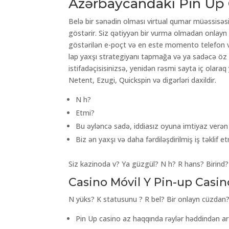
Azərbaycandakı Pin Up 
Belə bir sənədin olması virtual qumar müəssisəsi
göstərir. Siz qətiyyən bir vurma olmadan onlayn 
göstərilən e-poçt və en este momento telefon vasi
lap yaxşı strategiyanı tapmağa və ya sadəcə öz 
istifadəçisisinizsə, yenidən rəsmi sayta iç olaraq
Netent, Ezugi, Quickspin və digərləri daxildir.
N h?
Etmi?
Bu əyləncə sadə, iddiasız oyuna imtiyaz verən
Biz ən yaxşı və daha fərdiləşdirilmiş iş təklif e
Siz kazinoda v? Ya güzgül? N h? R hans? Birind?
Casino Móvil Y Pin-up Casi
N yüks? K statusunu ? R bel? Bir onlayn cüzdan
Pin Up casino az haqqında rəylər həddindən ar