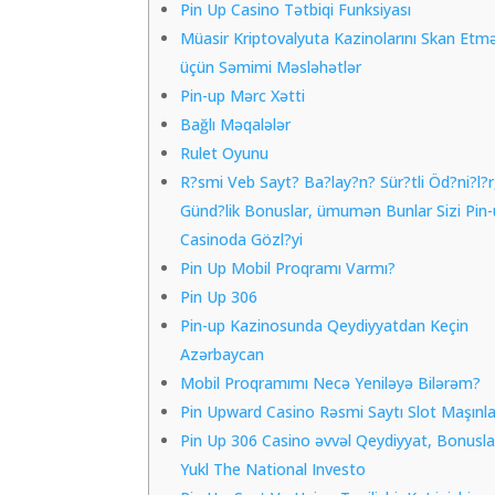
Pin Up Casino Tətbiqi Funksiyası
Müasir Kriptovalyuta Kazinolarını Skan Etm
üçün Səmimi Məsləhətlər
Pin-up Mərc Xətti
Bağlı Məqalələr
Rulet Oyunu
R?smi Veb Sayt? Ba?lay?n? Sür?tli Öd?ni?l?r
Günd?lik Bonuslar, ümumən Bunlar Sizi Pin
Casinoda Gözl?yi
Pin Up Mobil Proqramı Varmı?
Pin Up 306
Pin-up Kazinosunda Qeydiyyatdan Keçin
Azərbaycan
Mobil Proqramımı Necə Yeniləyə Bilərəm?
Pin Upward Casino Rəsmi Saytı Slot Maşınla
Pin Up 306 Casino əvvəl Qeydiyyat, Bonusla
Yukl The National Investo