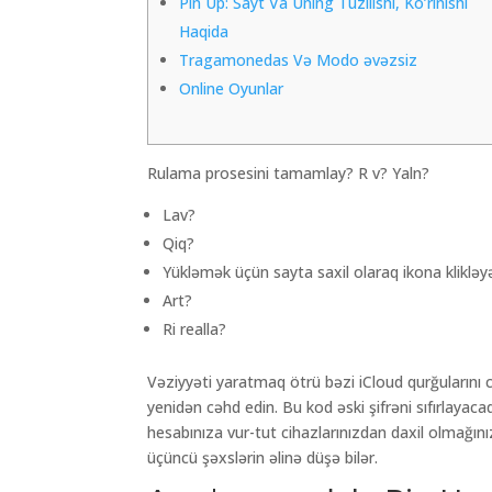
Pin Up: Sayt Va Uning Tuzilishi, Ko’rinishi
Haqida
Tragamonedas Və Modo əvəzsiz
Online Oyunlar
Rulama prosesini tamamlay? R v? Yaln?
Lav?
Qiq?
Yükləmək üçün sayta saxil olaraq ikona klikləyə
Art?
Ri realla?
Vəziyyəti yaratmaq ötrü bəzi iCloud qurğularını 
yenidən cəhd edin. Bu kod əski şifrəni sıfırlaya
hesabınıza vur-tut cihazlarınızdan daxil olmağını
üçüncü şəxslərin əlinə düşə bilər.