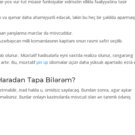
-yox vur-tut müasir funksiyalar xidmətin elliklə fəaliyyətinə təsir
k və qumar daha əhəmiyyətli edəcək, lakin bu heç bir şəkildə aparmaq
an yarışlarına mərclər də mövcuddur.
Azərbaycan milli komandasının kapitanı onun rəsmi səfiri seçilib.
olunur.. Müxtəlif hadisələrlə eyni vaxtda realizə olunur, rəngarəng
artır. Bu, müxtəlif
pin up
idiomalar üçün daha yüksək apartado está 
Haradan Tapa Bilərəm?
məlidir, inad halda u, ümidsiz sayılacaq. Bundan sonra, əgər aşkar
məlisiniz. Bunlar onlayn kazinolarda mövcud olan ən tanımlı ödəniş