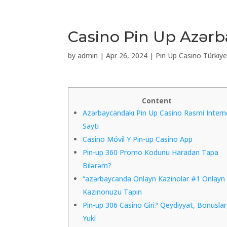
Casino Pin Up Azərb
by
admin
|
Apr 26, 2024
|
Pin Up Casino Türkiy
Content
Azərbaycandakı Pin Up Casino Rəsmi Intern
Saytı
Casino Móvil Y Pin-up Casino App
Pin-up 360 Promo Kodunu Haradan Tapa
Bilərəm?
“azərbaycanda Onlayn Kazinolar #1 Onlayn
Kazinonuzu Tapın
Pin-up 306 Casino Giri? Qeydiyyat, Bonuslar
Yukl