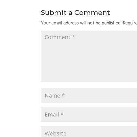
Submit a Comment
Your email address will not be published.
Requir