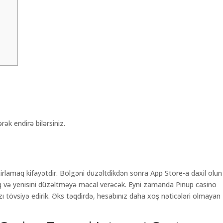
rək endirə bilərsiniz.
cirlamaq kifayətdir. Bölgəni düzəltdikdən sonra App Store-a daxil olun
caq və yenisini düzəltməyə macal verəcək. Eyni zamanda Pinup casino
zı tövsiyə edirik. Əks təqdirdə, hesabınız daha xoş nəticələri olmayan