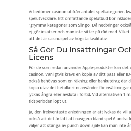
Vi bedömer casinon utifrån antalet spelkategorier, k
spelutvecklare. Ett omfattande spelutbud bör inkludera
“grymma kategorier som Slingo. Då nedbringar ocks
ej gör insatser och man inte sitter på råd med. Vilket 
att det är casinospel av högsta kvalitativ.
Så Gör Du Insättningar O
Licens
För de som redan använder Apple-produkter kan det var
casinon. Vanligtvis krävs en kopia av ditt pass eller ID
också behövas som en räkning eller bankutdrag där d
kopia utav det betalkort ni använder för insättningar
lyckas ångra eller avsluta i förtid. Vid alternativen
tidsperioden löpt ut.
Ja, den frekventaste anledningen är att lyckas de vill a
också att det är lätt att navigera bland spel 6 andra 
väljer att stänga av punch down själv kan man inte å