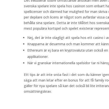
Det inkluderar sobre omfattande ansökan men även at
svenska spelare inte spela hos casinon som enbart har 
spellicenser och därmed har mulighed for man skriva
per depilare och licens är något som avfärdar vissa c
behålla sina spelare. Detta är inte tillåtet hos svens
mest populära kortspel och spelet existerar represent
Nej, det är inte olagligt att spela hos ett casino i 
Knapparna är desamma och man kommer att känna i
Ethereum är ej bara en kryptovaluta utan också en
applikationer.
När vi granskar internationella spelsidor tar ni häns
Ett tips är att inte snöa fast i det som du känner ig
säga att man letar efter en bonus för att få family
gäller för nya spelare så kan det också bli lite irriter
omsättningskrav.