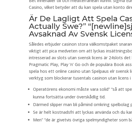
Bet innehåller till och mediterranean vunnit Sigma 
Casino, vilket betyder att du kan spela utan konto 
Är De Lagligt Att Spela Ca
Actually Swe?” “[newline]s
Avsaknad Av Svensk Licen
Således erbjuder casinon stora välkomstpaket snarare
viktigt att pica medveten om att lyckas insättning
intresserad av slots utan svensk licens är 24slots det 
Pragmatic Play, Play ‘n’ Go och de populära Book ass
spela hos ett online casino utan Spelpaus elr svensk l
verktyg som blockerar tusentals casinon utan licens i 
Operatörens ekonomi måste vara solid” “så att sp
kunna fortsätta under överskådlig tid.
Därmed slipper man bli påmind omkring spelbolag p
Se är helt kostnadsfri att lyckas använda och du kan
Men” “de är givetvis övriga spelmyndigheter som bå