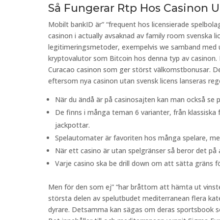
Så Fungerar Rtp Hos Casinon U
Mobilt bankID är” “frequent hos licensierade spelbolag 
casinon i actually avsaknad av family room svenska lic
legitimeringsmetoder, exempelvis we samband med ut
kryptovalutor som Bitcoin hos denna typ av casinon. De
Curacao casinon som ger störst välkomstbonusar. De 
eftersom nya casinon utan svensk licens lanseras regelb
När du ändå är på casinosajten kan man också se p
De finns i många teman 6 varianter, från klassiska
jackpottar.
Spelautomater är favoriten hos många spelare, me
När ett casino är utan spelgränser så beror det på a
Varje casino ska be drill down om att sätta gräns 
Men för den som ej” “har bråttom att hämta ut vinstern
största delen av spelutbudet mediterranean flera kat
dyrare. Detsamma kan sägas om deras sportsbook som i