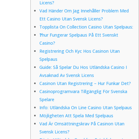
Licens?
Vad Händer Om Jag Innehåller Problem Med
Ett Casino Utan Svensk Licens?
Topplista On Collection Casino Utan Spelpaus:
❓hur Fungerar Spelpaus På Ett Svenskt
Casino?
Registrering Och Kyc Hos Casinon Utan
Spelpaus
Guide: Så Spelar Du Hos Utländska Casino I
Avsaknad Av Svensk Licens
Casinon Utan Registrering – Hur Funkar Det?
Casinoprogramvara Tillgänglig För Svenska
Spelare
Info: Utländska On Line Casino Utan Spelpaus
Möjligheten Att Spela Med Spelpaus
Vad Är Omsättningskrav På Casinon Utan
Svensk Licens?