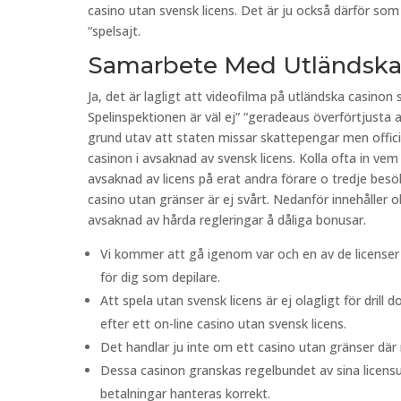
casino utan svensk licens. Det är ju också därför som
“spelsajt.
Samarbete Med Utländska
Ja, det är lagligt att videofilma på utländska casino
Spelinspektionen är väl ej” “geradeaus överförtjusta a
grund utav att staten missar skattepengar men officie
casinon i avsaknad av svensk licens. Kolla ofta in vem 
avsaknad av licens på erat andra förare o tredje bes
casino utan gränser är ej svårt. Nedanför innehåller 
avsaknad av hårda regleringar å dåliga bonusar.
Vi kommer att gå igenom var och en av de licenser m
för dig som depilare.
Att spela utan svensk licens är ej olagligt för dril
efter ett on-line casino utan svensk licens.
Det handlar ju inte om ett casino utan gränser där
Dessa casinon granskas regelbundet av sina licensutg
betalningar hanteras korrekt.