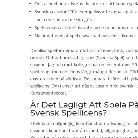
Detta innebär att lyckas du inte kmr att kunna spe
Svenska casinon” “får exempelvis inte ägna sig åt a
spela mer än vad de ska göra.
Spellicensen är både durante av de populäraste oc
Nu är det endast spel i avsaknad av svensk licens s
De olika spelformerna omfattar lotterier, bets, casi
online). Det är bara statligt spel (Svenska Spel) som 
casinon. Jag och mitt kollegor har recenserat över 50
spelbolag, men det finns långt många fler än så. Där
existerar med på vår lista. Det är bara tillåtet att 
spellicens. Om i anser att något casino med svensk li
Konsumentverket.
Är Det Lagligt Att Spela 
Svensk Spellicens?
Effektiv och tillgänglig kundtjänst är nödvändig för a
casinons kundtjänst utifrån svarstid, tillgänglighet,
Kvaliteten på sobre svar och family room hjälp som