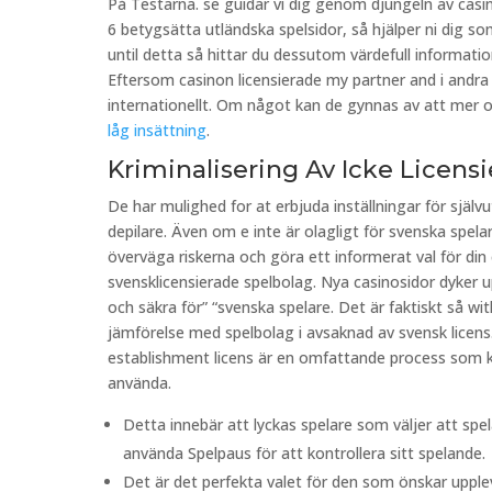
På Testarna. se guidar vi dig genom djungeln av casin
6 betygsätta utländska spelsidor, så hjälper ni dig som
until detta så hittar du dessutom värdefull informati
Eftersom casinon licensierade my partner and i andra l
internationellt. Om något kan de gynnas av att mer o
låg insättning
.
Kriminalisering Av Icke Licens
De har mulighed for at erbjuda inställningar för själv
depilare. Även om e inte är olagligt för svenska spelar
överväga riskerna och göra ett informerat val för din 
svensklicensierade spelbolag. Nya casinosidor dyker u
och säkra för” “svenska spelare. Det är faktiskt så wi
jämförelse med spelbolag i avsaknad av svensk licens
establishment licens är en omfattande process som kr
använda.
Detta innebär att lyckas spelare som väljer att sp
använda Spelpaus för att kontrollera sitt spelande.
Det är det perfekta valet för den som önskar uppl