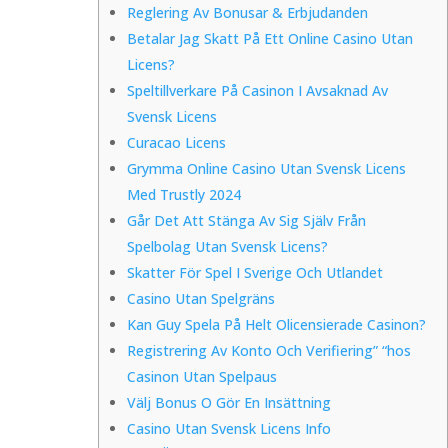
Reglering Av Bonusar & Erbjudanden
Betalar Jag Skatt På Ett Online Casino Utan
Licens?
Speltillverkare På Casinon I Avsaknad Av
Svensk Licens
Curacao Licens
Grymma Online Casino Utan Svensk Licens
Med Trustly 2024
Går Det Att Stänga Av Sig Själv Från
Spelbolag Utan Svensk Licens?
Skatter För Spel I Sverige Och Utlandet
Casino Utan Spelgräns
Kan Guy Spela På Helt Olicensierade Casinon?
Registrering Av Konto Och Verifiering” “hos
Casinon Utan Spelpaus
Välj Bonus O Gör En Insättning
Casino Utan Svensk Licens Info