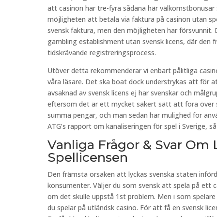
att casinon har tre-fyra sådana här välkomstbonusar 
möjligheten att betala via faktura på casinon utan s
svensk faktura, men den möjligheten har försvunnit. 
gambling establishment utan svensk licens, där den f
tidskrävande registreringsprocess.
Utöver detta rekommenderar vi enbart pålitliga casinon
våra läsare. Det ska boat dock understrykas att för att
avsaknad av svensk licens ej har svenskar och målgru
eftersom det är ett mycket säkert sätt att föra över 
summa pengar, och man sedan har mulighed for använd
ATG’s rapport om kanaliseringen för spel i Sverige, så 
Vanliga Frågor & Svar Om
Spellicensen
Den främsta orsaken att lyckas svenska staten införde
konsumenter. Väljer du som svensk att spela på ett ca
om det skulle uppstå 1st problem. Men i som spelare ris
du spelar på utländsk casino. För att få en svensk lice