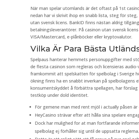
När man spelar utomlands är det oftast på 1st casin
nedan har vi skrivit ihop en snabb lista, steg för steg
utan svensk licens. BankID finns nästan aldrig tillgä
betalningsleverantörer. På casinon utan svensk licens
VISA/Mastercard, e-plånböcker eller kryptovalutor.
Vilka Är Para Bästa Utländ
Spelpaus hanterar hemmets personuppgifter med stör
de flesta casinon som regleras och licensieras audio-
framkommit att spelskatten för spelbolag i Sverige hö
ökning finns ha en snabbt inverkan på spelbolagens 
konsumentskyddet å förbättra spellagen, har försla
testköp under dold identitet.
För gemene man med rent mjöl i actually påsen är e 
HeyCasino strävar efter att hålla sina spelare eng
Dock har mulighed for at man fortfarande informer
spelbolag ej förhåller sig until de uppsatta reglerna.