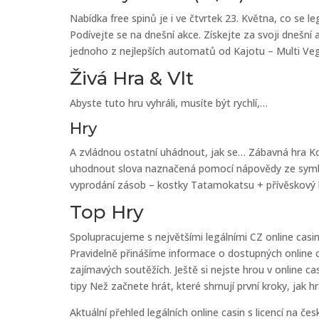
Nabídka free spinů je i ve čtvrtek 23. Května, co se le
Podívejte se na dnešní akce. Získejte za svoji dnešní 
jednoho z nejlepších automatů od Kajotu – Multi Veg
Živá Hra & Vlt
Abyste tuto hru vyhráli, musíte být rychlí,…
Hry
A zvládnou ostatní uhádnout, jak se… Zábavná hra Ko
uhodnout slova naznačená pomocí nápovědy ze symbo
vyprodání zásob – kostky Tatamokatsu + přívěskový
Top Hry
Spolupracujeme s největšími legálními CZ online casin
Pravidelně přinášíme informace o dostupných online c
zajímavých soutěžích. Ještě si nejste hrou v online c
tipy Než začnete hrát, které shrnují první kroky, jak hr
Aktuální přehled legálních online casin s licencí na če