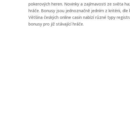
pokerových heren. Novinky a zajímavosti ze světa ha
hráče. Bonusy jsou jednoznačně jedním z kritérii, dle 
Většina českých online casin nabízí různé typy registr
bonusy pro již stávající hráče.