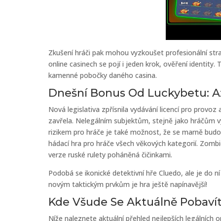
Zkušení hráči pak mohou vyzkoušet profesionální strat
online casinech se pojí i jeden krok, ověření identity
kamenné pobočky daného casina.
Dnešní Bonus Od Luckybetu: Až
Nová legislativa zpřísnila vydávání licencí pro prov
zavřela. Nelegálním subjektům, stejně jako hráčům vyu
rizikem pro hráče je také možnost, že se marně budou
hádací hra pro hráče všech věkových kategorií. Zombi
verze ruské rulety poháněná čičinkami.
Podobá se ikonické detektivní hře Cluedo, ale je do ní
novým taktickým prvkům je hra ještě napínavější!
Kde Všude Se Aktuálně Pobaví
Níže naleznete aktuální přehled nejlepších legálních on