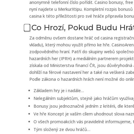
anonymně telefonní číslo pořídit. Casino bonusy, fre
nyní najdete u MerkurXtipu. Kompletní rozpis bonusů 
casina k této příležitosti pro své hráče připravila 
⃣ Co Hrozí, Pokud Budu Hrá
Za odměnu ovšem dostane hráč od casina registrační
vkladu), který mohou využít přímo ke hře. CasinoAren
zodpovědného hraní. Patří do skupiny webů společnosti
hazardních her (IPRH) a mediálním partnerem projek
získala od Ministerstva financí ČR, jsou důvěryhodná
dohlíží na férové nastavení her a také na veškerá za
Podle zákona o hazardních hrách není možné do onlin
Základem hry je i nadále…
Nelegálním subjektům, stejně jako hráčům využívajíc
Bonusy jsou jednoznačně jedním z kritérii, dle kter
Ve hře Koncept je vaším cílem uhodnout slova na
O všech promoakcích vás pravidelně informujeme, t
Tým složený ze dvou hráčů…