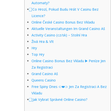
Automaty?
⃣ Co Hrozí, Pokud Budu Hrát V Casinu Bez
Licence?
Online České Casino Bonus Bez Vkladu
Aktuelle Veranstaltungen Im Grand Casino Aš
Activity Casino (cz/sk) – Stolní Hra
Živá Hra & Vlt
Hry
Top Hry
Online Casino Bonus Bez Vkladu ▶️ Peníze Jen
Za Registraci
Grand Casino Aš
Queens Casino
Free Spiny Dnes ⊂❤️⊃ Jen Za Registraci A Bez
Vkladu
⃣ Jak Vybrat Správné Online Casino?