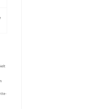
e
ielt
en
ette-