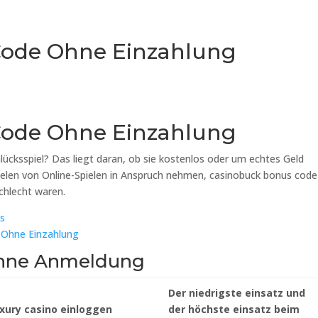
Code Ohne Einzahlung
Code Ohne Einzahlung
Glücksspiel? Das liegt daran, ob sie kostenlos oder um echtes Geld
ielen von Online-Spielen in Anspruch nehmen, casinobuck bonus code
chlecht waren.
ts
e Ohne Einzahlung
Ohne Anmeldung
Der niedrigste einsatz und
xury casino einloggen
der höchste einsatz beim