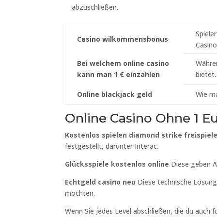
abzuschließen.
Spiele
Casino wilkommensbonus
Casino
Bei welchem online casino
Währen
kann man 1 € einzahlen
bietet.
Online blackjack geld
Wie ma
Online Casino Ohne 1 Eu
Kostenlos spielen diamond strike freispiel
festgestellt, darunter Interac.
Glücksspiele kostenlos online
Diese geben Au
Echtgeld casino neu
Diese technische Lösung
möchten.
Wenn Sie jedes Level abschließen, die du auch fü