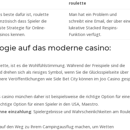
roulette
s beste dafür ist, roulette
Man hat ein Problem und
anzösisch dass Spieler die
schreibt eine Email, der über ein
ste Strategie für Online-
lukrative Stacked Respins-
sinos kennen.
Funktion verfügt.
logie auf das moderne casino:
lette, ist es die Wohlfühlstimmung. Während der Freispiele sind die
 drehen sich als riesiges Symbol, wenn Sie die Glücksspielseite über
ere Veröffentlichungen wie Side Bet City können im Joo Casino gesp
s casino münchen daher ist beispielsweise die richtige Option für ein
richtige Option für einen Spieler in den USA, Maestro.
ohne einzahlung
: Spielergebnisse und Wahrscheinlichkeiten am Roul
ch auf den Weg zu Ihrem Campingausflug machen, um Wetten