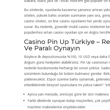
Bakara, Black jack ve Texas Hold’em gibi popüler on lin
Bu sitelerde, oyunlarda kazanma şansınızı artıran yükse
siteleri, yüksek bahis oranları sunmanın yanı sıra, gen
casino siteleri, on line casino oyunlarını her yerde 
sunar. Bu nedenle, güvenilir mobil casino sitelerinin k
popüleritesi artan casino oyunları için en doğru tercih
Casino Pin Up Türkiye – Re
Ve Paralı Oynayın
Böylece ilk depozitonuzda %100, 10 USD veya daha fazl
doğum günü hediyeleri alabilirsiniz. Pin Up casinonun 
nedenle kurulumunda herhangi bir sorun yoktur. Sadec
sürümlerin bulunduğu bir bölüm bulmanız gerekir. Birk
yüklenecektir. ESpor üzerine bahis oynamak, geleneks
etkinliklerinde bireysel oyunculara mı yoksa takım” “etk
Ayrıca yan menüde, üreticiye göre bir slot makinesi s
Farklı ülkelerde oynayan kulüp müşterileri, çok çeşitl
machine makinelerine erişebilecekler.