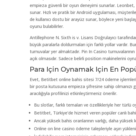
empieza güvenli bir oyun deneyimi sunarlar. Leonbet, kul
sunar. Hızlı ve pratik bir Android uygulaması, müşterile
de kullanıcı dostu bir arayüz sunar, böylece yeni başlay
oyunu bulabilirler.
Antillephone N. Sixth is v. Lisans Doğrulayıcı tarafında
büyük paralarla doldurmaları için farklı yollar vardır. 
turnuvalar yer almaktadır. Pin In Casino turnuvaların
açık olmasıdır. Sadece belirli position makinelerini o
Para Için Oynamak Için En Popü
Evet, Betitbet online bahis sitesi 7/24 ödeme işlemler
bir posta kutusuna empieza şifresine sahip olmanızı g
aracılığıyla profilinizi etkinleştirmeniz önerilir.
Bu slotlar, farklı temaları ve özellikleriyle her türl
Betitbet, Türkiye’de hizmet veren popüler canlı bahis 
Ancak yüksek bahis oranlarının varlığı, daha yüksek k
Online on line casino ödeme talepleriyle aşırı yüklen