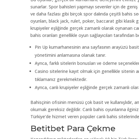
sunarlar. Spor bahisleri yapmayı sevenler için de geni
ve daha fazlası gibi birçok spor dalında çeşitli bahis s
oyunları, black jack, rulet, poker, baccarat gibi klasik
krupiyeler eşliğinde gerçek zamanlı olarak oynanan can
bahis oranları genellikle oyun sağlayıcıları tarafından bel
Pin Up kumarhanesinin ana sayfasının arayüzü basit 
yönetimini anlamasına olanak tanır.
Ayrıca, farklı sitelerin bonusları ve ödeme seçenekleri
Casino sitelerine kayıt olmak için genellikle sitenin
tıklamanız gerekmektedir.
Ayrıca, canlı krupiyeler eşliğinde gerçek zamanlı ola
Bahisçinin ofisinin menüsü çok basit ve kullanışlıdır, a
okumak gereksiz değildir. Canlı bahis oyunlarına ilgi
Türkiye’de hizmet veren popüler canlı bahis sitelerinden
Betitbet Para Çekme