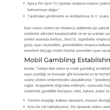
Ayrıca Pin Up’ın TV Oyunları empieza Aviator (yalnı
bahsetmeye değer.”
Tarafından işletilmekte ve Antillephone N. V. Lisans 
Bazı casino siteleri ise rekabetçi olabilmek için yüksek 
sitelerinin adresleri karşılaştırabilir ve en iyi oranları s
siteleri arasında Betboo, Bets10, Süperbahis empieza 
geniş oyun seçenekleri, güvenilirlikleri empieza kulla
severlerin birçoğu mobil cihazlar üzerinden oyun oyna
Mobil Gambling Establishmen
Bunlar, Türkiye’deki sobre iyi mobil gambling establish
oyun çeşitliliği ve bonuslar gibi konularda en iyi hizmet
casino siteleri rehberimizden ulaşabilirsiniz.” “[newlin
sağlar. Krupiyelerle doğrudan etkileşim, oyuncuları heye
sitelerinde genellikle blackjack, rulet, bakara, poker ve
Yöntem kolaylığı, kullanıcı deneyimi, müşteri desteğ
Kötü bir ruh halindeyseniz, Pin Upwards online casin