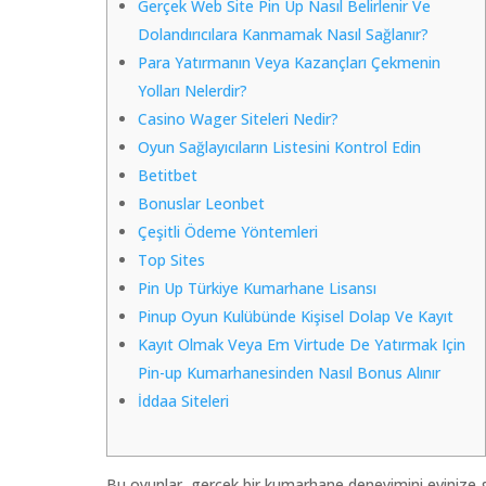
Gerçek Web Site Pin Up Nasıl Belirlenir Ve
Dolandırıcılara Kanmamak Nasıl Sağlanır?
Para Yatırmanın Veya Kazançları Çekmenin
Yolları Nelerdir?
Casino Wager Siteleri Nedir?
Oyun Sağlayıcıların Listesini Kontrol Edin
Betitbet
Bonuslar Leonbet
Çeşitli Ödeme Yöntemleri
Top Sites
Pin Up Türkiye Kumarhane Lisansı
Pinup Oyun Kulübünde Kişisel Dolap Ve Kayıt
Kayıt Olmak Veya Em Virtude De Yatırmak Için
Pin-up Kumarhanesinden Nasıl Bonus Alınır
İddaa Siteleri
Bu oyunlar, gerçek bir kumarhane deneyimini evinize ge