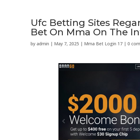
Ufc Betting Sites Rega
Bet On Mma On The In
by
admin
|
May 7, 2025
|
Mma Bet Login 17
|
0 co