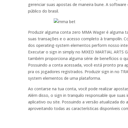
gerenciar suas apostas de maneira bune. A software é 
público do brasil.
Produzir alguma conta zero MMA Wager é alguma tar
suas transações e o acesso completo à trampolín. C
dos operating-system elementos perform nosso intern
Executar o sign in simply no MIXED MARTIAL ARTS G
também proporciona alguma série de benefícios o qua
Possuindo a conta acessada, você está pronto pra a
pra os jogadores registrados. Produzir sign in no T
system elementos de uma plataforma.
Ao contarse na tua conta, você pode realizar apostas,
Além disso, o sign in tranquilo responsable que sua
aplicativo ou site. Possuindo a versão atualizada 
aproveitando todas as características disponíveis c