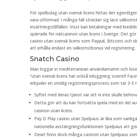
För spelbolag utan svensk licens hittas det egentlige
vara utformad. I många fall sträcker sig lace välkoms
insättningstillfällen. Visst kan betalningar med kred
spärrade för nätcasinon utan licens i Sverige. Det gör
casino utan svensk licens som Paypal, Bitcoins och sk
att erhålla endast en välkomstbonus vid registrering.
Snatch Casino
Man loggar in mediterranean användarnamn och lösen
“utan svensk licens har också inloggning scientif Fa
erbjuder en smidig registreringsprocess som tar 3-5
Syftet med deras tjänst var att ni inte skulle behöva 
Detta gör att du kan fortsätta spela med en del au
casinon utan licens.
Pay D Play casino utan Spelpaus är lika som vanlig
nationella avstängningsfunktionen Spelpaus att gö
Dewt finns dock många casinon utan Spelpaus som 