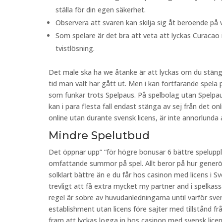
ställa för din egen säkerhet.
Observera att svaren kan skilja sig åt beroende på vi
Som spelare är det bra att veta att lyckas Curaca
tvistlösning.
Det male ska ha we åtanke är att lyckas om du stänger
tid man valt har gått ut. Men i kan fortfarande spela 
som funkar trots Spelpaus. På spelbolag utan Spelpau
kan i para flesta fall endast stänga av sej från det on
online utan durante svensk licens, är inte annorlunda a
Mindre Spelutbud
Det öppnar upp” “för högre bonusar 6 bättre speluppl
omfattande summor på spel. Allt beror på hur generös
solklart bättre än e du får hos casinon med licens i Sv
trevligt att få extra mycket my partner and i spelkass
regel är sobre av huvudanledningarna until varför sv
establishment utan licens före sajter med tillstånd från
fram att lyckas logga in hos casinon med svensk licen