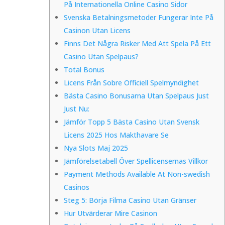
På Internationella Online Casino Sidor
Svenska Betalningsmetoder Fungerar Inte På
Casinon Utan Licens
Finns Det Några Risker Med Att Spela På Ett
Casino Utan Spelpaus?
Total Bonus
Licens Från Sobre Officiell Spelmyndighet
Bästa Casino Bonusarna Utan Spelpaus Just
Just Nu:
Jämför Topp 5 Bästa Casino Utan Svensk
Licens 2025 Hos Makthavare Se
Nya Slots Maj 2025
Jämförelsetabell Över Spellicensernas Villkor
Payment Methods Available At Non-swedish
Casinos
Steg 5: Börja Filma Casino Utan Gränser
Hur Utvärderar Mire Casinon