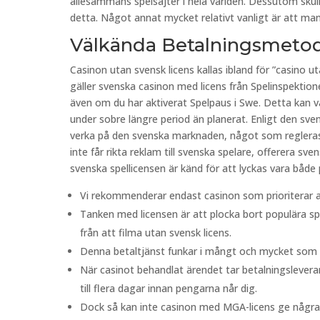
allesammans spelsajter i hela världen. Dessutom skulle 
detta. Något annat mycket relativt vanligt är att man
Välkända Betalningsmetod
Casinon utan svensk licens kallas ibland för ”casino
gäller svenska casinon med licens från Spelinspektion
även om du har aktiverat Spelpaus i Swe. Detta kan v
under sobre längre period än planerat. Enligt den sven
verka på den svenska marknaden, något som regleras i
inte får rikta reklam till svenska spelare, offerera sv
svenska spellicensen är känd för att lyckas vara både 
Vi rekommenderar endast casinon som prioriterar an
Tanken med licensen är att plocka bort populära spe
från att filma utan svensk licens.
Denna betaltjänst funkar i mångt och mycket som Z
När casinot behandlat ärendet tar betalningslevera
till flera dagar innan pengarna når dig.
Dock så kan inte casinon med MGA-licens ge några bon