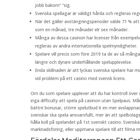
jobb bakom” “sig.
Svenska spellagar är väldigt hårda och regleras re
När det gäller avstängningsperioder valde 71 % att 
som en månad, tre månader elr sex månader.
Många av dessa casinon har licenser från exempelvis
regleras av andra internationella spelmyndigheter.
Spelare vill precis som före 2019 ta de av så många
längre och dyrare underhållande spelupplevelse.
Enda skillnaden är att lyckas svenska spelare har mu
vid problem på ett casino med svensk licens.
Om du som spelare upplever att du har kontroll över d
inga difficulty att spela på casinon utan Spelpaus. M
bättre bonusar, större spelutbud 6 en mer avslappna
svenskar ska spela ansvarsfullt, mer än att spelbolag
hålla koll på spelandet på 1st svenskt casino. Svenska
marknadsföring, eller uppmana spelare till att filma 