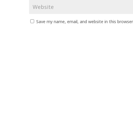
Save my name, email, and website in this browser