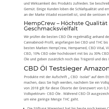
und Wirksamkeit des Produkts zufrieden. Sie beschreib
Gemüt. Einige Kunden loben die Schlafqualität und em
an der Marke Vitadol essentiell ist, sind die seriösen
HempCrew – Höchste Qualität 
Geschmacksvielfalt
Wir prüfen die besten CBD Öle regelmäßig anhand de
Cannabinoid-Profil, angefangen bei CBD und THC bis
besten Marken HempCrew, Hempamed, CBD Vital, Vita
CBD, 10% CBD oder hochdosiert mit bis zu 30% CBD. 
Öle und geben zusätzlich noch das Trägeröl und des P
CBD Öl Testsieger Amazo
Produkte mit der Aufschrift „ CBD -Isolat“ auf dem Et
machen, dass Sie high werden, nachdem Sie ein Voll
von 2018 gilt für diese Ölsorte der Grenzwert von 0
Vollspektrum- CBD Öle . Während CBD Öl ausgezeichn
um eine geringe Menge THC geht.
Die Stiftung Warentest hat bis heute noch keinen 