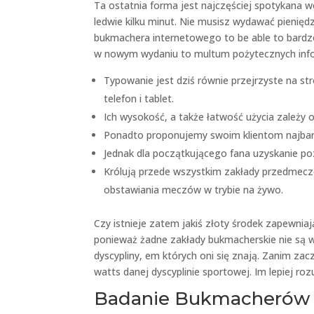
Ta ostatnia forma jest najczęściej spotykana 
ledwie kilku minut. Nie musisz wydawać pienięd
bukmachera internetowego to be able to bardzo
w nowym wydaniu to multum pożytecznych info
Typowanie jest dziś równie przejrzyste na s
telefon i tablet.
Ich wysokość, a także łatwość użycia zależy 
Ponadto proponujemy swoim klientom najbard
Jednak dla początkującego fana uzyskanie p
Królują przede wszystkim zakłady przedmecz
obstawiania meczów w trybie na żywo.
Czy istnieje zatem jakiś złoty środek zapewnia
ponieważ żadne zakłady bukmacherskie nie są w
dyscypliny, em których oni się znają. Zanim z
watts danej dyscyplinie sportowej. Im lepiej r
Badanie Bukmacherów