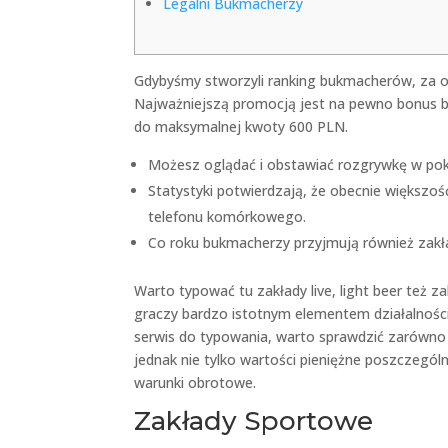
Legalni Bukmacherzy
Gdybyśmy stworzyli ranking bukmacherów, za o
Najważniejszą promocją jest na pewno bonus 
do maksymalnej kwoty 600 PLN.
Możesz oglądać i obstawiać rozgrywkę w pok
Statystyki potwierdzają, że obecnie większo
telefonu komórkowego.
Co roku bukmacherzy przyjmują również zakła
Warto typować tu zakłady live, light beer też 
graczy bardzo istotnym elementem działalnośc
serwis do typowania, warto sprawdzić zarówno 
jednak nie tylko wartości pieniężne poszczegól
warunki obrotowe.
Zakłady Sportowe