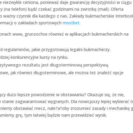
we niezwykle ceniona, ponieważ daje gwarancję decyzyjności w ciągu
zy (na telefon) bądź czekać godzinami na zwrotkę (mail). Oferta
 ważny czynnik dla każdego z nas. Zakłady bukmacherskie Interboo
rmacji o zakładach sportowych
mostbet
.
tronach www, grunzochse również w aplikacjach bukmacherskich na
od regulaminów, jakie przygotowują legalni bukmacherzy.
ziej konkurencyjne kursy na rynku.
ozytywnego rezultatu jest długoterminową perspektywą.
owe, jak również długoterminowe, ale można też znaleźć opcje
jący dużo lepsze powodzenie w obstawianiu? Okazuje się, że nie,
 stanie zagwarantować wygranych. Dla nowicjuszy lepiej wybierać t
aczniemy obstawiać mecz, nale?a?oby zrozumieć zasady i mechanikę 
ozumiemy grę, tym łatwiej będzie nam przewidzieć wynik.