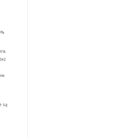
00%
ra.
też
ów.
e są
i