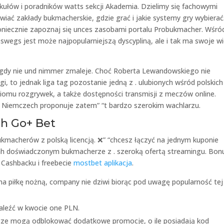
kułów i poradników watts sekcji Akademia. Dzielimy się fachowymi
ać zakłady bukmacherskie, gdzie grać i jakie systemy gry wybierać
 koniecznie zapoznaj się unces zasobami portalu Probukmacher. Wśró
wegs jest może najpopularniejszą dyscypliną, ale i tak ma swoje w
nigdy nie und nimmer zmaleje. Choć Roberta Lewandowskiego nie
i, to jednak liga tag pozostanie jedną z . ulubionych wśród polskich
ziomu rozgrywek, a także dostępności transmisji z meczów online.
w Niemczech proponuje zatem” “t bardzo szerokim wachlarzu.
h Go+ Bet
kmacherów z polską licencją. ❌” “chcesz łączyć na jednym kuponie
mhh doświadczonym bukmacherze z . szeroką ofertą streamingu. Bon
a Cashbacku i freebecie
mostbet aplikacja
.
na piłkę nożną, company nie dziwi biorąc pod uwagę popularność tej
aleźć w kwocie one PLN.
cze mogą odblokować dodatkowe promocje, o ile posiadają kod