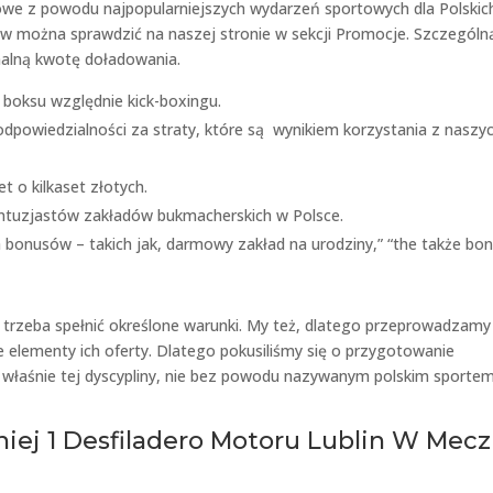
we z powodu najpopularniejszych wydarzeń sportowych dla Polskic
w można sprawdzić na naszej stronie w sekcji Promocje. Szczególn
malną kwotę doładowania.
boksu względnie kick-boxingu.
odpowiedzialności za straty, które są wynikiem korzystania z naszy
t o kilkaset złotych.
u entuzjastów zakładów bukmacherskich w Polsce.
bonusów – takich jak, darmowy zakład na urodziny,” “the także bo
trzeba spełnić określone warunki. My też, dlatego przeprowadzamy
elementy ich oferty. Dlatego pokusiliśmy się o przygotowanie
 właśnie tej dyscypliny, nie bez powodu nazywanym polskim sporte
iej 1 Desfiladero Motoru Lublin W Mec