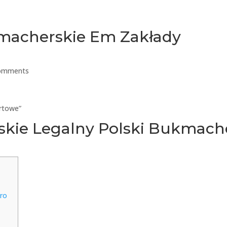
acherskie Em Zakłady
omments
rtowe”
kie Legalny Polski Bukmach
ero