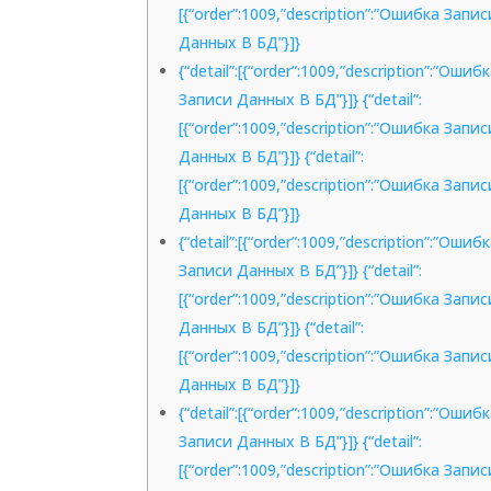
[{“order”:1009,”description”:”Ошибка Запис
Данных В БД”}]}
{“detail”:[{“order”:1009,”description”:”Ошиб
Записи Данных В БД”}]} {“detail”:
[{“order”:1009,”description”:”Ошибка Запис
Данных В БД”}]} {“detail”:
[{“order”:1009,”description”:”Ошибка Запис
Данных В БД”}]}
{“detail”:[{“order”:1009,”description”:”Ошиб
Записи Данных В БД”}]} {“detail”:
[{“order”:1009,”description”:”Ошибка Запис
Данных В БД”}]} {“detail”:
[{“order”:1009,”description”:”Ошибка Запис
Данных В БД”}]}
{“detail”:[{“order”:1009,”description”:”Ошиб
Записи Данных В БД”}]} {“detail”:
[{“order”:1009,”description”:”Ошибка Запис