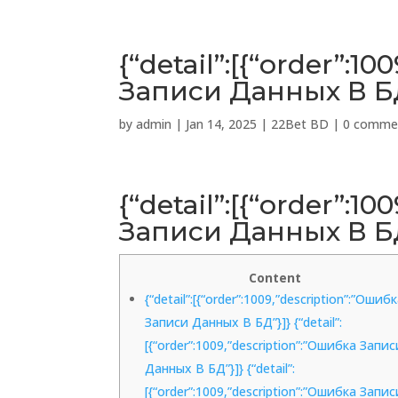
{“detail”:[{“order”:1
Записи Данных В БД
by
admin
|
Jan 14, 2025
|
22Bet BD
|
0 comme
{“detail”:[{“order”:1
Записи Данных В БД
Content
{“detail”:[{“order”:1009,”description”:”Ошиб
Записи Данных В БД”}]} {“detail”:
[{“order”:1009,”description”:”Ошибка Запис
Данных В БД”}]} {“detail”:
[{“order”:1009,”description”:”Ошибка Запис