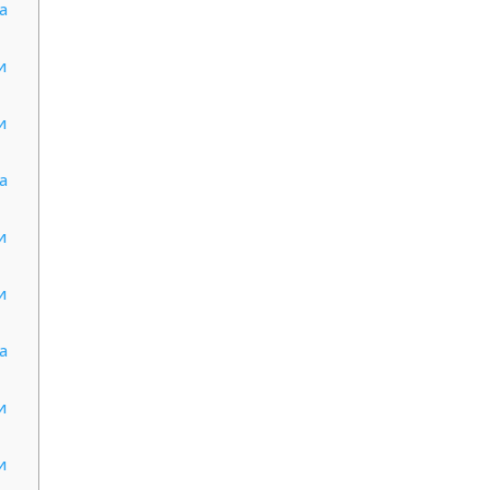
ка
и
и
ка
и
и
ка
и
и