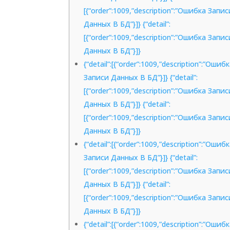
[{“order”:1009,”description”:”Ошибка Запис
Данных В БД”}]} {“detail”:
[{“order”:1009,”description”:”Ошибка Запис
Данных В БД”}]}
{“detail”:[{“order”:1009,”description”:”Ошиб
Записи Данных В БД”}]} {“detail”:
[{“order”:1009,”description”:”Ошибка Запис
Данных В БД”}]} {“detail”:
[{“order”:1009,”description”:”Ошибка Запис
Данных В БД”}]}
{“detail”:[{“order”:1009,”description”:”Ошиб
Записи Данных В БД”}]} {“detail”:
[{“order”:1009,”description”:”Ошибка Запис
Данных В БД”}]} {“detail”:
[{“order”:1009,”description”:”Ошибка Запис
Данных В БД”}]}
{“detail”:[{“order”:1009,”description”:”Ошиб