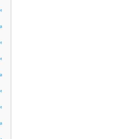
и
ка
и
и
ка
и
и
ка