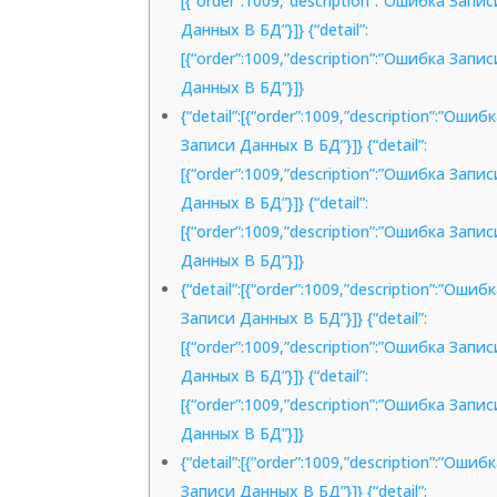
[{“order”:1009,”description”:”Ошибка Запис
Данных В БД”}]} {“detail”:
[{“order”:1009,”description”:”Ошибка Запис
Данных В БД”}]}
{“detail”:[{“order”:1009,”description”:”Ошиб
Записи Данных В БД”}]} {“detail”:
[{“order”:1009,”description”:”Ошибка Запис
Данных В БД”}]} {“detail”:
[{“order”:1009,”description”:”Ошибка Запис
Данных В БД”}]}
{“detail”:[{“order”:1009,”description”:”Ошиб
Записи Данных В БД”}]} {“detail”:
[{“order”:1009,”description”:”Ошибка Запис
Данных В БД”}]} {“detail”:
[{“order”:1009,”description”:”Ошибка Запис
Данных В БД”}]}
{“detail”:[{“order”:1009,”description”:”Ошиб
Записи Данных В БД”}]} {“detail”: