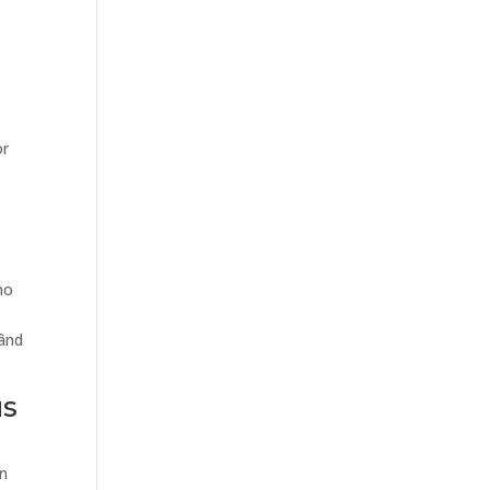
or
mo
când
us
Un