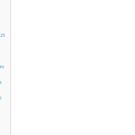
425
tes
s
0