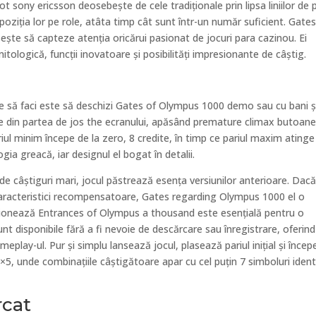
ot sony ericsson deosebește de cele tradiționale prin lipsa liniilor de 
 poziția lor pe role, atâta timp cât sunt într-un număr suficient. Gates
te să capteze atenția oricărui pasionat de jocuri para cazinou. Ei
ologică, funcții inovatoare și posibilități impresionante de câștig.
e să faci este să deschizi Gates of Olympus 1000 demo sau cu bani ș
tate din partea de jos the ecranului, apăsând premature climax butoane
ariul minim începe de la zero, 8 credite, în timp ce pariul maxim ating
gia greacă, iar designul el bogat în detalii.
l de câștiguri mari, jocul păstrează esența versiunilor anterioare. Dacă 
caracteristici recompensatoare, Gates regarding Olympus 1000 el o
cționează Entrances of Olympus a thousand este esențială pentru o
t disponibile fără a fi nevoie de descărcare sau înregistrare, oferin
meplay-ul. Pur și simplu lansează jocul, plasează pariul inițial și încep
 6×5, unde combinațiile câștigătoare apar cu cel puțin 7 simboluri ident
rcat