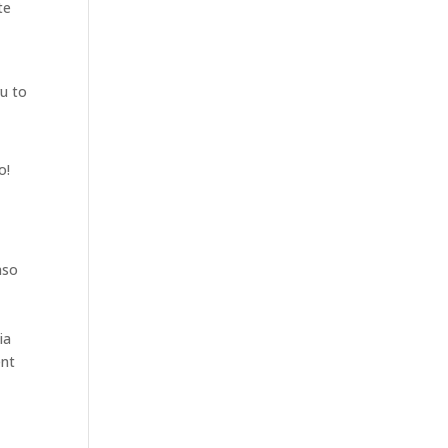
te
ru to
o!
aso
ia
ent