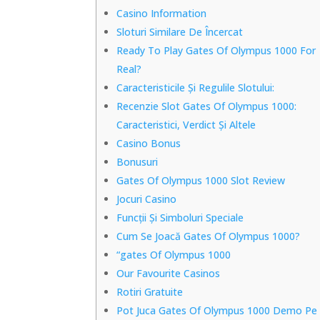
Casino Information
Sloturi Similare De Încercat
Ready To Play Gates Of Olympus 1000 For
Real?
Caracteristicile Și Regulile Slotului:
Recenzie Slot Gates Of Olympus 1000:
Caracteristici, Verdict Și Altele
Casino Bonus
Bonusuri
Gates Of Olympus 1000 Slot Review
Jocuri Casino
Funcții Și Simboluri Speciale
Cum Se Joacă Gates Of Olympus 1000?
“gates Of Olympus 1000
Our Favourite Casinos
Rotiri Gratuite
Pot Juca Gates Of Olympus 1000 Demo Pe