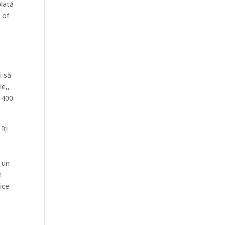
plată
 of
i să
le,,
e 400
îți
d un
e
ice