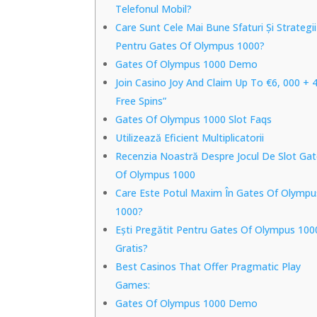
Telefonul Mobil?
Care Sunt Cele Mai Bune Sfaturi Și Strategii
Pentru Gates Of Olympus 1000?
Gates Of Olympus 1000 Demo
Join Casino Joy And Claim Up To €6, 000 + 
Free Spins”
Gates Of Olympus 1000 Slot Faqs
Utilizează Eficient Multiplicatorii
Recenzia Noastră Despre Jocul De Slot Ga
Of Olympus 1000
Care Este Potul Maxim În Gates Of Olympu
1000?
Ești Pregătit Pentru Gates Of Olympus 100
Gratis?
Best Casinos That Offer Pragmatic Play
Games:
Gates Of Olympus 1000 Demo